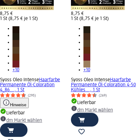
8,75 €
8,75 €
1 St (8,75 € je 1 St)
1 St (8,75 € je 1 St)
+10
+10
Syoss Oleo Intense
Haarfarbe
Syoss Oleo Intense
Haarfarbe
Permanente Öl-Coloration
Permanente Öl-Coloration 4-50
4_86..., 1 St
Kühles..., 1 St
(295)
(269)
Lieferbar
Hinweise
dm Markt wählen
Lieferbar
dm Markt wählen