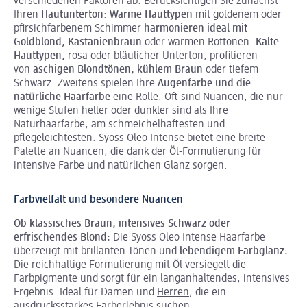
verschiedenen Faktoren ab. Berücksichtigen Sie zunächst
Ihren
Hautunterton
:
Warme Hauttypen
mit goldenem oder
pfirsichfarbenem Schimmer
harmonieren ideal mit
Goldblond, Kastanienbraun
oder warmen Rottönen.
Kalte
Hauttypen,
rosa oder bläulicher Unterton, profitieren
von
aschigen Blondtönen, kühlem Braun
oder tiefem
Schwarz. Zweitens spielen Ihre
Augenfarbe und die
natürliche Haarfarbe
eine Rolle. Oft sind Nuancen, die nur
wenige Stufen heller oder dunkler sind als Ihre
Naturhaarfarbe, am schmeichelhaftesten und
pflegeleichtesten. Syoss Oleo Intense bietet eine breite
Palette an Nuancen, die dank der Öl-Formulierung für
intensive Farbe und natürlichen Glanz sorgen.
Farbvielfalt und besondere Nuancen
Ob klassisches Braun, intensives Schwarz oder
erfrischendes Blond:
Die Syoss Oleo Intense Haarfarbe
überzeugt mit brillanten Tönen und
lebendigem Farbglanz.
Die reichhaltige Formulierung mit Öl versiegelt die
Farbpigmente und sorgt für ein langanhaltendes, intensives
Ergebnis. Ideal für Damen und
Herren
, die ein
ausdrucksstarkes Farberlebnis suchen.