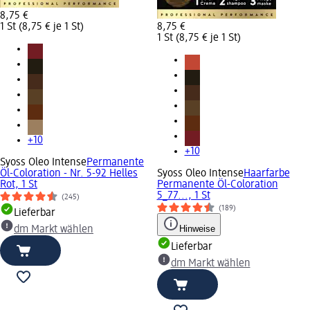
8,75 €
1 St (8,75 € je 1 St)
8,75 €
1 St (8,75 € je 1 St)
+10
+10
Syoss Oleo Intense
Permanente
Öl-Coloration - Nr. 5-92 Helles
Syoss Oleo Intense
Haarfarbe
Rot, 1 St
Permanente Öl-Coloration
5_77..., 1 St
(245)
(189)
Lieferbar
Hinweise
dm Markt wählen
Lieferbar
dm Markt wählen