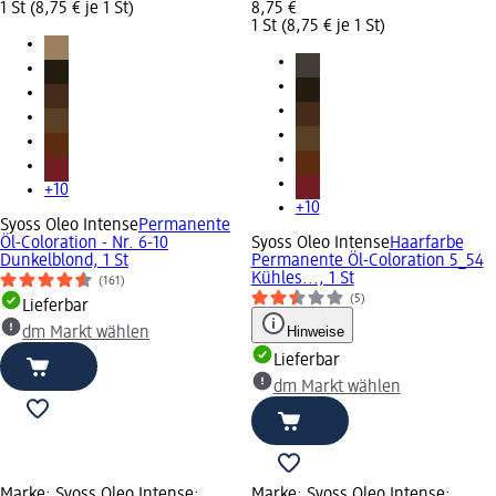
1 St (8,75 € je 1 St)
8,75 €
1 St (8,75 € je 1 St)
+10
+10
Syoss Oleo Intense
Permanente
Öl-Coloration - Nr. 6-10
Syoss Oleo Intense
Haarfarbe
Dunkelblond, 1 St
Permanente Öl-Coloration 5_54
Kühles..., 1 St
(161)
(5)
Lieferbar
Hinweise
dm Markt wählen
Lieferbar
dm Markt wählen
Marke: Syoss Oleo Intense;
Marke: Syoss Oleo Intense;