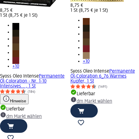
8,75 €
8,75 €
1 St (8,75 € je 1 St)
1 St (8,75 € je 1 St)
+10
+10
Syoss Oleo Intense
Permanente
Syoss Oleo Intense
Permanente
Öl-Coloration 6_76 Warmes
Öl-Coloration - Nr. 1-10
Kupfer, 1 St
Intensives..., 1 St
(1491)
(184)
Lieferbar
Hinweise
dm Markt wählen
Lieferbar
dm Markt wählen