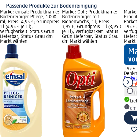
Passende Produkte zur Bodenreinigung
Marke: emsal; Produktname:
Marke: Opti; Produktname:
Marke
Bodenreiniger Pflege, 1 000
Bodenreiniger mit
Produ
ml; Preis: 4,95 €; Grundpreis:
Bienenwachs, 1 l; Preis:
Parket
1 l (4,95 € je 1 l);
3,95 €; Grundpreis: 1 l (3,95 €
1,95 €
Verfügbarkeit: Status Grün
je 1 l); Verfügbarkeit: Status
Verfüg
Lieferbar, Status Grau dm
Grün Lieferbar, Status Grau
Liefer
Markt wählen
dm Markt wählen
Markt
1,95 €
Denkm
Parket
H
Lie
dm