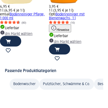
4,95 €
3,95 €
1 l (4,95 € je 1 l)
1 l (3,95 € je 1 l)
emsal
Bodenreiniger Pflege,
Opti
Bodenreiniger mit
1 000 ml
Bienenwachs, 1 l
(80)
(10)
Lieferbar
Hinweise
dm Markt wählen
Lieferbar
dm Markt wählen
Passende Produktkategorien
Bodenwischer
Putztücher, Schwämme & Co.
Besen,