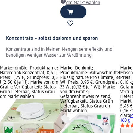
dm Markt wählen
Konzentrate – selbst dosieren und sparen
Konzentrate sind in kleinen Mengen sehr effektiv und
benötigen weniger Wasser zur Verdünnung.
Marke: dmBio; Produktname:
Marke: Denkmit;
Marke
Haferdrink Konzentrat, 0,5 l;
Produktname: Vollwaschmittel
Maschi
Preis: 1,25 €; Grundpreis: 0,5
Flüssig nature Pro Climate, 33
Preis:
l (2,50 € je 1 l); Marke von dm
Wl; Preis: 3,95 €; Grundpreis:
0,16 kg
Grafik; Verfügbarkeit: Status
33 Wl (0,12 € je 1 Wl); Marke
Gefah
Grün Lieferbar, Status Grau
von dm Grafik;
Verfüg
dm Markt wählen
Gefahrenhinweis reizend;
Liefer
Verfügbarkeit: Status Grün
Markt
Lieferbar, Status Grau dm
5,45 €
Markt wählen
0,16 kg
claro
M
160 g