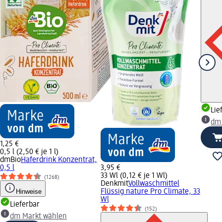
Lie
dm
1,25 €
0,5 l (2,50 € je 1 l)
dmBio
Haferdrink Konzentrat,
0,5 l
3,95 €
33 Wl (0,12 € je 1 Wl)
(1268)
Denkmit
Vollwaschmittel
Hinweise
Flüssig nature Pro Climate, 33
Wl
Lieferbar
(152)
dm Markt wählen