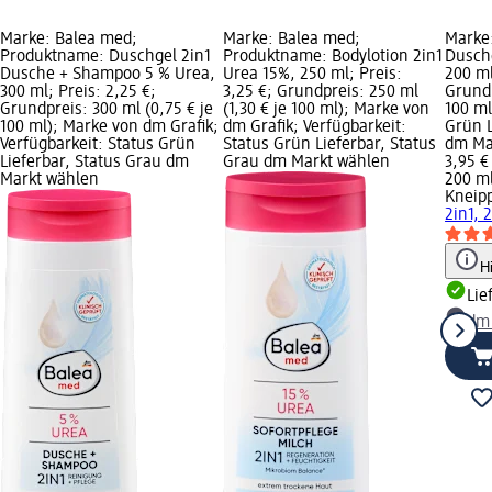
Marke: Balea med;
Marke: Balea med;
Marke
Produktname: Duschgel 2in1
Produktname: Bodylotion 2in1
Duschg
Dusche + Shampoo 5 % Urea,
Urea 15%, 250 ml; Preis:
200 ml
300 ml; Preis: 2,25 €;
3,25 €; Grundpreis: 250 ml
Grundp
Grundpreis: 300 ml (0,75 € je
(1,30 € je 100 ml); Marke von
100 ml
100 ml); Marke von dm Grafik;
dm Grafik; Verfügbarkeit:
Grün L
Verfügbarkeit: Status Grün
Status Grün Lieferbar, Status
dm Ma
Lieferbar, Status Grau dm
Grau dm Markt wählen
3,95 €
Markt wählen
200 ml
Kneip
2in1, 
H
Lie
dm