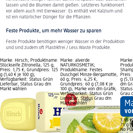
lassen und die Blumen damit gießen. Letzteres funktioniert
vor allem auch mit Eierwasser: Es enthält viel Kalzium und
ist ein natürlicher Dünger für die Pflanzen.
Feste Produkte, um mehr Wasser zu sparen
Feste Produkte benötigen weniger Wasser in der Produktion
und sind zudem oft Plastikfrei / Less Waste Produkte.
Marke: Hirsch; Produktname:
Marke: alverde
Marke:
Stückseife Zitronella, 125 g;
NATURKOSMETIK;
Produ
Preis: 1,75 €; Grundpreis: 125
Produktname: Festes
Shamp
g (1,40 € je 100 g);
Duschgel Minze-Bergamotte,
Preis:
Verfügbarkeit: Status Grün
60 g; Preis: 4,25 €;
g (5,1
Lieferbar, Status Grau dm
Grundpreis: 60 g (7,08 € je
dm Gra
Markt wählen
100 g); Marke von dm Grafik;
Status
Verfügbarkeit: Status Grün
Grau 
Lieferbar, Status Grau dm
Markt wählen
3,85 €
75 g (5
No Pla