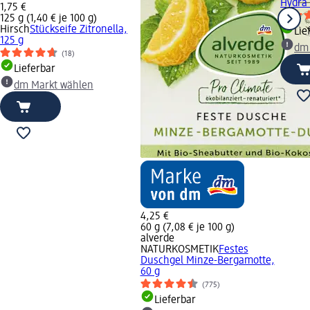
Hydra 
1,75 €
125 g (1,40 € je 100 g)
Hirsch
Stückseife Zitronella,
Lie
125 g
dm
(18)
Lieferbar
dm Markt wählen
4,25 €
60 g (7,08 € je 100 g)
alverde
NATURKOSMETIK
Festes
Duschgel Minze-Bergamotte,
60 g
(775)
Lieferbar