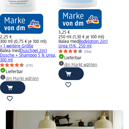
3,25 €
2,25 €
250 ml (1,30 € je 100 ml)
300 ml (0,75 € je 100 ml)
Balea med
Bodylotion 2in1
+ 1 weitere Größe
Urea 15%, 250 ml
Balea med
Duschgel 2in1
(356)
Dusche + Shampoo 5 % Urea,
Lieferbar
300 ml
dm Markt wählen
(215)
Lieferbar
dm Markt wählen