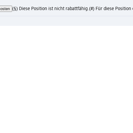
osten
(§) Diese Position ist nicht rabattfähig.
(#) Für diese Positio
te?
eren und Vorteile genießen
ress-Abholung nur mit registriertem Mein dm Konto
to mit vielen Vorteilen