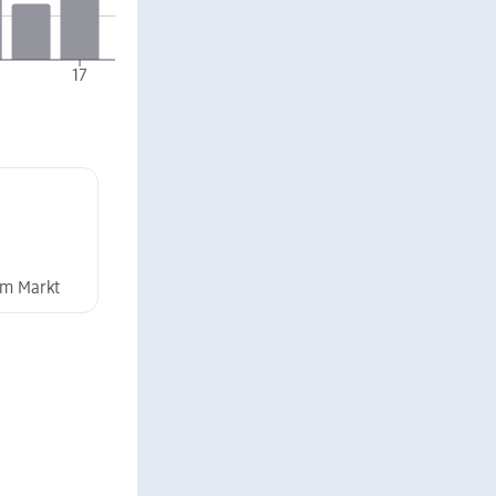
17
8
11
14
dm Markt