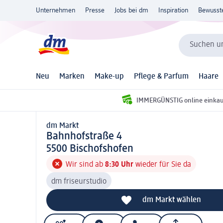
Unternehmen
Presse
Jobs bei dm
Inspiration
Bewusst
Suchen un
Neu
Marken
Make-up
Pflege & Parfum
Haare
IMMERGÜNSTIG online einka
dm Markt
d m Markt
Bahnhofstraße 4
5 5 0 0
5500
Bischofshofen
Wir sind ab
8:30 Uhr
wieder für Sie da
dm friseurstudio
dm Markt wählen