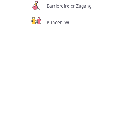
Barrierefreier Zugang
Kunden-WC
Mehr anzeigen
Services
Foto-Sofortsticker
Zusatzbehandlungen: dm friseurstudio
Heiße Schere
Zusatzsortimente: Pflege
Erweitertes
Erweitertes Män
Haarstylingsortiment
Sortime