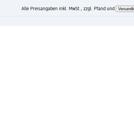
Alle Preisangaben inkl. MwSt., zzgl. Pfand und
Versandk
Wie gefällt Ihnen diese Sei
Mein dm Konto: jetzt registri
Kostenfreie Lieferung ab 49 Euro und gratis Exp
Verknüpfung von Mein dm Konto und PAYBACK Kon
Bestellungen schnell und einfach verwalten.