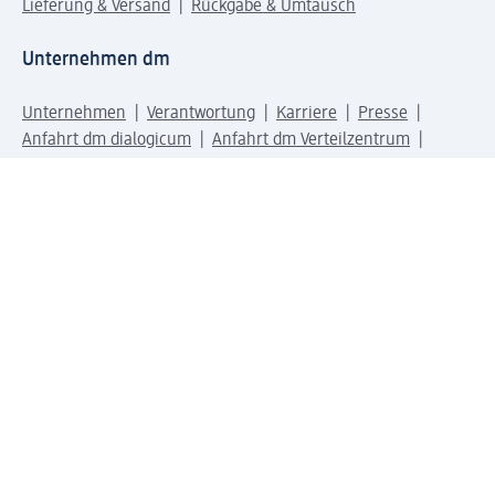
Lieferung & Versand
Rückgabe & Umtausch
Unternehmen dm
Unternehmen
Verantwortung
Karriere
Presse
Anfahrt dm dialogicum
Anfahrt dm Verteilzentrum
Produktwelten
dm Welt
Geprüft und zertifiziert