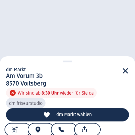
dm Markt
d m Markt
Am Vorum 3b
8 5 7 0
8570
Voitsberg
Wir sind ab
8:30 Uhr
wieder für Sie da
dm friseurstudio
dm Markt wählen