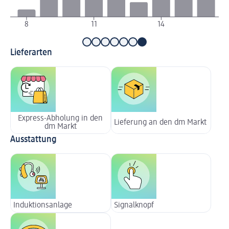
8
11
14
1
Lieferarten
Express-Abholung in den
Lieferung an den dm Markt
dm Markt
Ausstattung
Induktionsanlage
Signalknopf