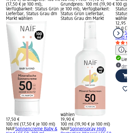
(17,50 € je 100 ml);
Grundpreis: 100 ml (19,90 €
100 g); V
Verfügbarkeit: Status Grün
je 100 ml); Verfügbarkeit:
Status G
Lieferbar, Status Grau dm
Status Grün Lieferbar,
Status G
Markt wählen
Status Grau dm Markt
wählen
12,95 €
36 g (35,
NAIF
Son
Kind Min
Hinw
Liefe
dm Ma
wählen
17,50 €
19,90 €
100 ml (17,50 € je 100 ml)
100 ml (19,90 € je 100 ml)
NAIF
Sonnencreme Baby &
NAIF
Sonnenspray High