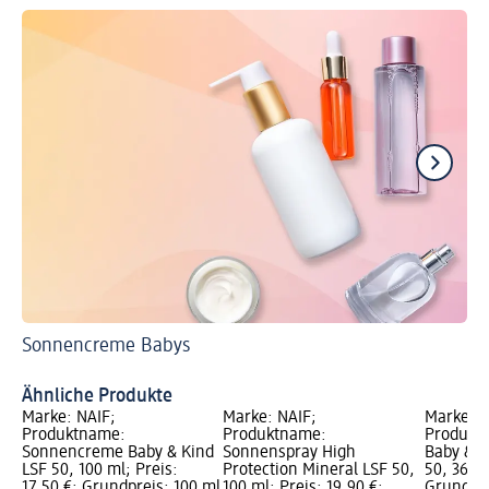
Sonnencreme Babys
So
De
Ähnliche Produkte
Marke: NAIF;
Marke: NAIF;
Marke: N
Produktname:
Produktname:
Produkt
Sonnencreme Baby & Kind
Sonnenspray High
Baby & K
LSF 50, 100 ml; Preis:
Protection Mineral LSF 50,
50, 36 g;
17,50 €; Grundpreis: 100 ml
100 ml; Preis: 19,90 €;
Grundprei