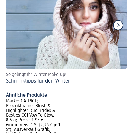
So gelingt Ihr Winter Make-up!
Au
Schminktipps für den Winter
Ve
Ähnliche Produkte
Marke: CATRICE;
Produktname: Blush &
Highlighter Duo Brides &
Besties C01 Vow To Glow,
8,5 g; Preis: 2,95 €;
Grundpreis: 1 St (2,95 € je 1
St); Ausverkauf Grafik;