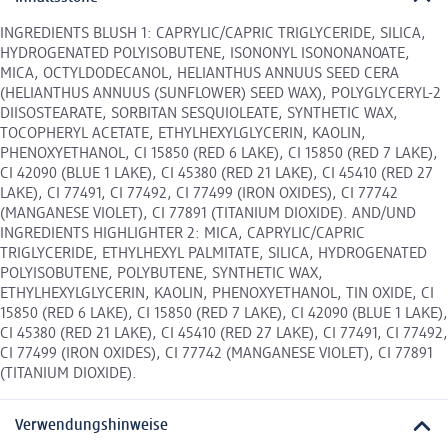
INGREDIENTS BLUSH 1: CAPRYLIC/CAPRIC TRIGLYCERIDE, SILICA,
HYDROGENATED POLYISOBUTENE, ISONONYL ISONONANOATE,
MICA, OCTYLDODECANOL, HELIANTHUS ANNUUS SEED CERA
(HELIANTHUS ANNUUS (SUNFLOWER) SEED WAX), POLYGLYCERYL-2
DIISOSTEARATE, SORBITAN SESQUIOLEATE, SYNTHETIC WAX,
TOCOPHERYL ACETATE, ETHYLHEXYLGLYCERIN, KAOLIN,
PHENOXYETHANOL, CI 15850 (RED 6 LAKE), CI 15850 (RED 7 LAKE),
CI 42090 (BLUE 1 LAKE), CI 45380 (RED 21 LAKE), CI 45410 (RED 27
LAKE), CI 77491, CI 77492, CI 77499 (IRON OXIDES), CI 77742
(MANGANESE VIOLET), CI 77891 (TITANIUM DIOXIDE). AND/UND
INGREDIENTS HIGHLIGHTER 2: MICA, CAPRYLIC/CAPRIC
TRIGLYCERIDE, ETHYLHEXYL PALMITATE, SILICA, HYDROGENATED
POLYISOBUTENE, POLYBUTENE, SYNTHETIC WAX,
ETHYLHEXYLGLYCERIN, KAOLIN, PHENOXYETHANOL, TIN OXIDE, CI
15850 (RED 6 LAKE), CI 15850 (RED 7 LAKE), CI 42090 (BLUE 1 LAKE),
CI 45380 (RED 21 LAKE), CI 45410 (RED 27 LAKE), CI 77491, CI 77492,
CI 77499 (IRON OXIDES), CI 77742 (MANGANESE VIOLET), CI 77891
(TITANIUM DIOXIDE).
Verwendungshinweise