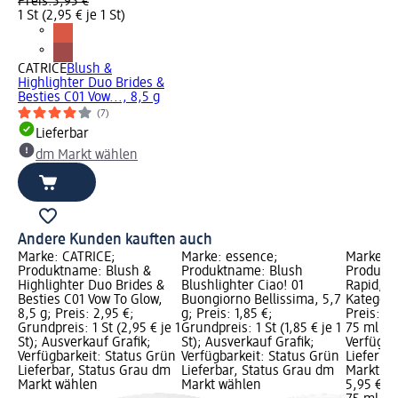
Preis:
5,95 €
1 St (2,95 € je 1 St)
CATRICE
Blush &
Highlighter Duo Brides &
Besties C01 Vow..., 8,5 g
(7)
Lieferbar
dm Markt wählen
Andere Kunden kauften auch
Marke: CATRICE;
Marke: essence;
Marke: 
Produktname: Blush &
Produktname: Blush
Produkt
Highlighter Duo Brides &
Blushlighter Ciao! 01
Rapid, 7
Besties C01 Vow To Glow,
Buongiorno Bellissima, 5,7
Kategori
8,5 g; Preis: 2,95 €;
g; Preis: 1,85 €;
Preis: 5
Grundpreis: 1 St (2,95 € je 1
Grundpreis: 1 St (1,85 € je 1
75 ml (7,
St); Ausverkauf Grafik;
St); Ausverkauf Grafik;
Verfügba
Verfügbarkeit: Status Grün
Verfügbarkeit: Status Grün
Lieferba
Lieferbar, Status Grau dm
Lieferbar, Status Grau dm
Markt w
Markt wählen
Markt wählen
5,95 €