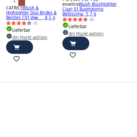
essence
Blush Blushlighter
CATRICE
Blush &
Ciao! 01 Buongiorno
Highlighter Duo Brides &
Bellissima, 5,7 g
Besties C01 Vow..., 8,5 g
(5)
(7)
Lieferbar
Lieferbar
dm Markt wählen
dm Markt wählen