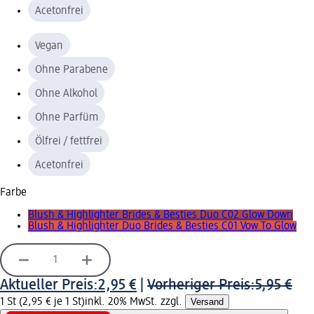
Acetonfrei
Vegan
Ohne Parabene
Ohne Alkohol
Ohne Parfüm
Ölfrei / fettfrei
Acetonfrei
Farbe
Blush & Highlighter Brides & Besties Duo C02 Glow Down
Blush & Highlighter Duo Brides & Besties C01 Vow To Glow
Aktueller Preis:
2,95 €
|
Vorheriger Preis:
5,95 €
1 St (2,95 € je 1 St)
inkl. 20% MwSt. zzgl.
Versand