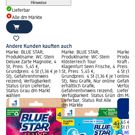
Hinweise
Lieferbar
Alle dm Märkte
Andere Kunden kauften auch
Marke: BLUE STAR;
Marke: BLUE STAR;
Marke: 
Produktname: WC-Stein
Produktname: WC-Stein
Produkt
Deluxe Zarte Magnolie, 4
Klösterreich Tour
Kraft Akt
St; Preis: 5,45 €;
Klagenfurt Seen Frische, 4
Preis: 5
Grundpreis: 4 St (1,36 € je 1
St; Preis: 5,45 €;
4 St (1,36
St); Gefahrenhinweis
Grundpreis: 4 St (1,36 € je 1
online er
reizend; Verfügbarkeit:
St); Neu Grafik, Nur online
Gefahren
Status Grün Lieferbar,
erhältlich Grafik;
Verfügba
Status Grau dm Markt
Gefahrenhinweis reizend;
Lieferbar
wählen
Verfügbarkeit: Status Grün
dm Märk
Lieferbar, Status Rot Alle
dm Märkte
5,45 €
4 St (1,36
+ 3 weit