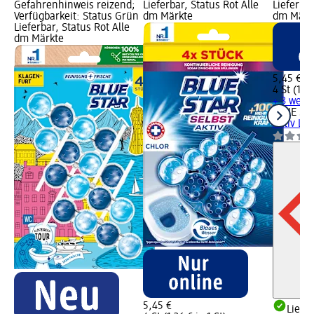
Gefahrenhinweis reizend;
Lieferbar, Status Rot Alle
Lieferbar
Verfügbarkeit: Status Grün
dm Märkte
dm Märk
Lieferbar, Status Rot Alle
dm Märkte
5,45 €
4 St (1,36
+ 3 weit
BLUE ST
Aktiv Le
5,45 €
Liefe