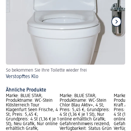
So bekommen Sie Ihre Toilette wieder frei
So
Verstopftes Klo
Ve
To
Ähnliche Produkte
Marke: BLUE STAR;
Marke: BLUE STAR;
Marke: 
Produktname: WC-Stein
Produktname: WC-Stein
Produkt
Klösterreich Tour
Chlor Blau Aktiv+, 4 St;
Kraft Akt
Klagenfurt Seen Frische, 4
Preis: 5,45 €; Grundpreis:
Preis: 5
St; Preis: 5,45 €;
4 St (1,36 € je 1 St); Nur
4 St (1,36
Grundpreis: 4 St (1,36 € je 1
online erhältlich Grafik;
online er
St); Neu Grafik, Nur online
Gefahrenhinweis reizend;
Gefahren
erhältlich Grafik;
Verfügbarkeit: Status Grün
Verfügba