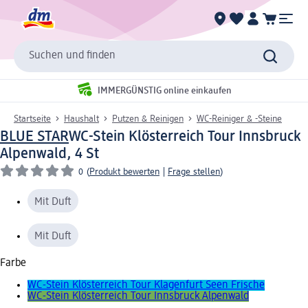
Suchen und finden
IMMERGÜNSTIG online einkaufen
Startseite
Haushalt
Putzen & Reinigen
WC-Reiniger & -Steine
BLUE STAR
WC-Stein Klösterreich Tour Innsbruck
Alpenwald, 4 St
0
(
Produkt bewerten
|
Frage stellen
)
Mit Duft
Mit Duft
Farbe
WC-Stein Klösterreich Tour Klagenfurt Seen Frische
WC-Stein Klösterreich Tour Innsbruck Alpenwald