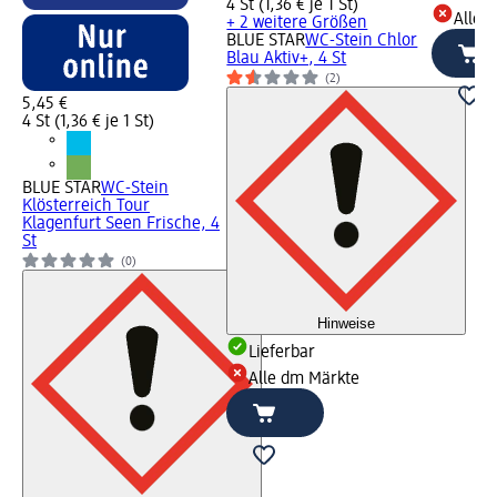
4 St (1,36 € je 1 St)
Alle 
+ 2 weitere Größen
BLUE STAR
WC-Stein Chlor
Blau Aktiv+, 4 St
(2)
5,45 €
4 St (1,36 € je 1 St)
BLUE STAR
WC-Stein
Klösterreich Tour
Klagenfurt Seen Frische, 4
St
(0)
Hinweise
Lieferbar
Alle dm Märkte