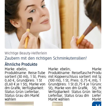
Wichtige Beauty-Helferlein
Zaubern mit den richtigen Schminkutensilien!
Ähnliche Produkte
Marke: ebelin;
Marke: ebelin;
Marke: e
Produktname: Reise-Tube
Produktname: Reiseﬂasche
Produktn
sortiert (30 ml), 1 St; Preis:
mit Kippverschluss sortiert
mit Sprü
0,60 €; Grundpreis: 1 St
(100 ml), 1 St; Preis: 0,75 €;
ml), 1 St
(0,60 € je 1 St); Marke von
Grundpreis: 1 St (0,75 € je 1
Grundprei
dm Grafik; Verfügbarkeit:
St); Marke von dm Grafik;
St); Mar
Status Grün Lieferbar,
Verfügbarkeit: Status Grün
Verfügba
Status Grau dm Markt
Lieferbar, Status Grau dm
Lieferba
wählen
Markt wählen
Markt w