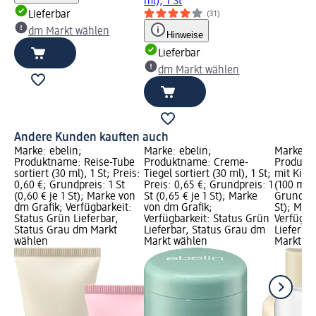
ml), 1 St
Lieferbar
(31)
dm Markt wählen
Hinweise
Lieferbar
dm Markt wählen
Andere Kunden kauften auch
Marke: ebelin;
Marke: ebelin;
Marke: e
Produktname: Reise-Tube
Produktname: Creme-
Produkt
sortiert (30 ml), 1 St; Preis:
Tiegel sortiert (30 ml), 1 St;
mit Kipp
0,60 €; Grundpreis: 1 St
Preis: 0,65 €; Grundpreis: 1
(100 ml),
(0,60 € je 1 St); Marke von
St (0,65 € je 1 St); Marke
Grundprei
dm Grafik; Verfügbarkeit:
von dm Grafik;
St); Mar
Status Grün Lieferbar,
Verfügbarkeit: Status Grün
Verfügba
Status Grau dm Markt
Lieferbar, Status Grau dm
Lieferba
wählen
Markt wählen
Markt w