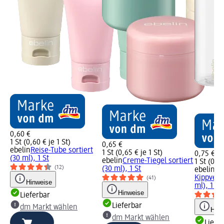
0,60 €
1 St (0,60 € je 1 St)
0,65 €
ebelin
Reise-Tube sortiert
1 St (0,65 € je 1 St)
0,75 €
(30 ml), 1 St
ebelin
Creme-Tiegel sortiert
1 St (0,75
(12)
(30 ml), 1 St
ebelin
Re
Kippversc
(41)
Hinweise
ml), 1 St
Hinweise
Lieferbar
Lieferbar
dm Markt wählen
Hinw
dm Markt wählen
Liefe