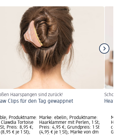
oßen Haarspangen sind zurück!
Schonende Met
law Clips für den Tag gewappnet
Heatless Curl
bble; Produktname:
Marke: ebelin; Produktname:
Marke: invi
 Clawdia Tortoise
Haarklammer mit Perlen, 1 St;
Haarklammer
t; Preis: 8,95 €;
Preis: 4,95 €; Grundpreis: 1 St
coral, 1 St; 
(8,95 € je 1 St);
(4,95 € je 1 St); Marke von dm
Grundpreis: 