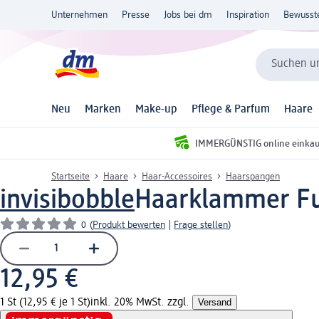
Unternehmen
Presse
Jobs bei dm
Inspiration
Bewusst
Suchen un
Neu
Marken
Make-up
Pflege & Parfum
Haare
IMMERGÜNSTIG online einka
Startseite
Haare
Haar-Accessoires
Haarspangen
invisibobble
Haarklammer Ful
0
(
Produkt bewerten
|
Frage stellen
)
12,95 €
1 St (12,95 € je 1 St)
inkl. 20% MwSt. zzgl.
Versand