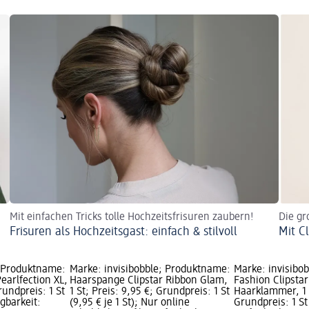
Mit einfachen Tricks tolle Hochzeitsfrisuren zaubern!
Die gr
Frisuren als Hochzeitsgast: einfach & stilvoll
Mit C
; Produktname:
Marke: invisibobble; Produktname:
Marke: invisibo
arlfection XL,
Haarspange Clipstar Ribbon Glam,
Fashion Clipstar
Grundpreis: 1 St
1 St; Preis: 9,95 €; Grundpreis: 1 St
Haarklammer, 1 S
ügbarkeit:
(9,95 € je 1 St); Nur online
Grundpreis: 1 St 