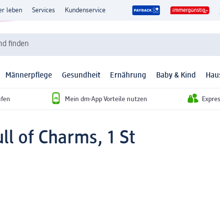
er leben
Services
Kundenservice
d finden
Männerpflege
Gesundheit
Ernährung
Baby & Kind
Hau
ufen
Mein dm-App Vorteile nutzen
Expre
l of Charms, 1 St