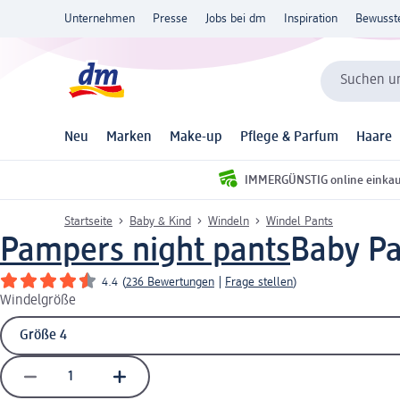
Unternehmen
Presse
Jobs bei dm
Inspiration
Bewusst
Suchen un
Neu
Marken
Make-up
Pflege & Parfum
Haare
IMMERGÜNSTIG online einka
Startseite
Baby & Kind
Windeln
Windel Pants
Pampers night pants
Baby Pan
4.4
(
236 Bewertungen
|
Frage stellen
)
Windelgröße