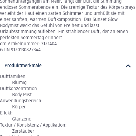
Sonnenuntergängen am Meer, fängt der Duft die Stimmung
endloser Sommerabende ein. Die cremige Textur des Körpersprays
verleiht der Haut einen zarten Schimmer und umhüllt sie mit
einer sanften, warmen Duftkomposition. Das Sunset Glow
Bodymist weckt das Gefühl von Freiheit und lässt
Urlaubsstimmung aufleben. Ein strahlender Duft, der an einen
perfekten Sommertag erinnert.
dm-Artikelnummer: 3121404
GTIN 9120130827344
Produktmerkmale
Duftfamilien:
Blumig
Duftkonzentration:
Body Mist
Anwendungsbereich:
Körper
Effekt:
Glänzend
Textur / Konsistenz / Applikation:
Zerstäuber