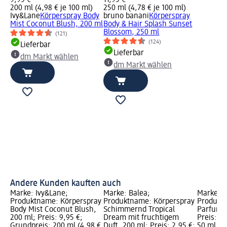
9,95 €
11,95 €
200 ml (4,98 € je 100 ml)
250 ml (4,78 € je 100 ml)
Ivy&Lane
Körperspray Body
bruno banani
Körperspray
Mist Coconut Blush, 200 ml
Body & Hair Splash Sunset
Blossom, 250 ml
(121)
(124)
Lieferbar
Lieferbar
dm Markt wählen
dm Markt wählen
Andere Kunden kauften auch
Marke: Ivy&Lane;
Marke: Balea;
Marke: L
Produktname: Körperspray
Produktname: Körperspray
Produkt
Body Mist Coconut Blush,
Schimmernd Tropical
Parfum S
200 ml; Preis: 9,95 €;
Dream mit fruchtigem
Preis: 7
Grundpreis: 200 ml (4,98 €
Duft, 200 ml; Preis: 2,95 €;
50 ml (14