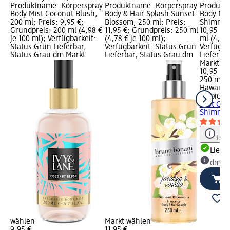
Produktname: Körperspray
Produktname: Körperspray
Produkt
Body Mist Coconut Blush,
Body & Hair Splash Sunset
Body Mis
200 ml; Preis: 9,95 €;
Blossom, 250 ml; Preis:
Shimmer,
Grundpreis: 200 ml (4,98 €
11,95 €; Grundpreis: 250 ml
10,95 €;
je 100 ml); Verfügbarkeit:
(4,78 € je 100 ml);
ml (4,38 
Status Grün Lieferbar,
Verfügbarkeit: Status Grün
Verfügba
Status Grau dm Markt
Lieferbar, Status Grau dm
Lieferba
Markt w
10,95 €
250 ml (4
Hawaiia
Tropic
Kö
Mist Gol
Shimmer
Hinw
Liefe
dm Ma
wählen
Markt wählen