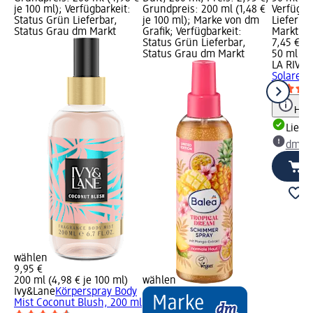
je 100 ml); Verfügbarkeit:
Grundpreis: 200 ml (1,48 €
Verfügba
Status Grün Lieferbar,
je 100 ml); Marke von dm
Lieferba
Status Grau dm Markt
Grafik; Verfügbarkeit:
Markt w
Status Grün Lieferbar,
7,45 €
Status Grau dm Markt
50 ml (14
LA RIVE
E
Solare, 
Hinw
Liefe
dm Ma
wählen
9,95 €
200 ml (4,98 € je 100 ml)
wählen
Ivy&Lane
Körperspray Body
Mist Coconut Blush, 200 ml