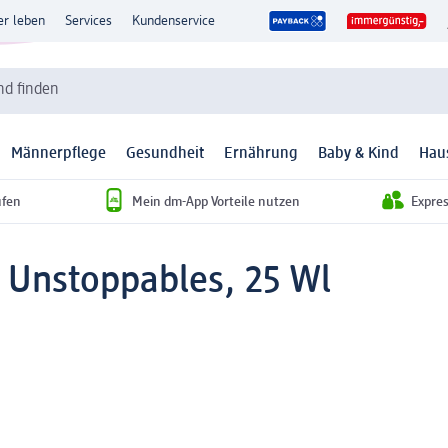
er leben
Services
Kundenservice
d finden
Männerpflege
Gesundheit
Ernährung
Baby & Kind
Hau
ufen
Mein dm-App Vorteile nutzen
Expre
g Unstoppables, 25 Wl