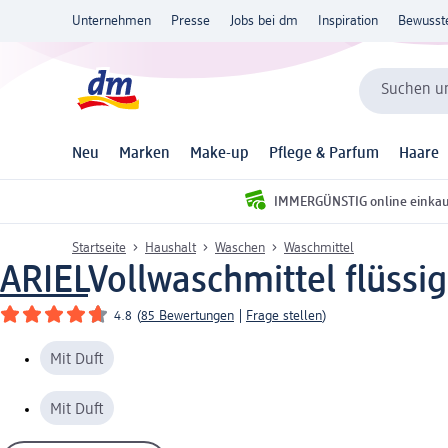
Unternehmen
Presse
Jobs bei dm
Inspiration
Bewusst
Suchen un
Neu
Marken
Make-up
Pflege & Parfum
Haare
IMMERGÜNSTIG online einka
Startseite
Haushalt
Waschen
Waschmittel
ARIEL
Vollwaschmittel flüssi
4.8
(
85 Bewertungen
|
Frage stellen
)
Mit Duft
Mit Duft