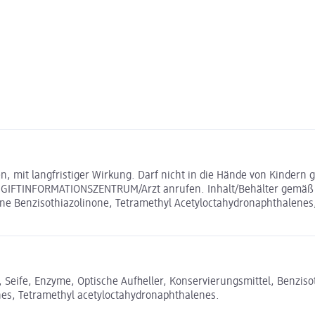
, mit langfristiger Wirkung. Darf nicht in die Hände von Kinder
GIFTINFORMATIONSZENTRUM/Arzt anrufen. Inhalt/Behälter gemäß d
e Benzisothiazolinone, Tetramethyl Acetyloctahydronaphthalenes,
eife, Enzyme, Optische Aufheller, Konservierungsmittel, Benzisothi
ones, Tetramethyl acetyloctahydronaphthalenes.