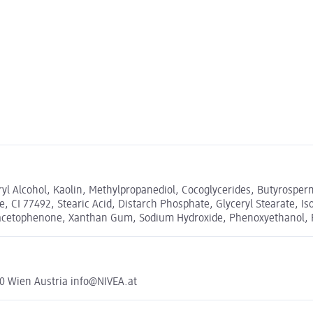
aryl Alcohol, Kaolin, Methylpropanediol, Cocoglycerides, Butyrospe
e, CI 77492, Stearic Acid, Distarch Phosphate, Glyceryl Stearate, I
roxyacetophenone, Xanthan Gum, Sodium Hydroxide, Phenoxyethanol, 
0 Wien Austria info@NIVEA.at