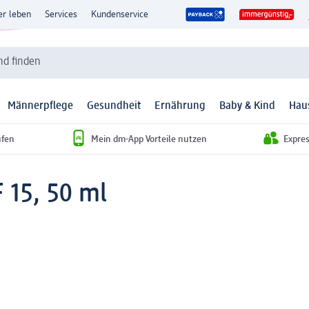
er leben
Services
Kundenservice
d finden
Männerpflege
Gesundheit
Ernährung
Baby & Kind
Hau
ufen
Mein dm-App Vorteile nutzen
Expre
F 15, 50 ml