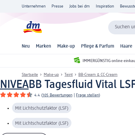
Unternehmen
Presse
Jobs bei dm
Inspiration
Bewusst
Suchen un
Neu
Marken
Make-up
Pflege & Parfum
Haare
IMMERGÜNSTIG online einka
Startseite
Make-up
Teint
BB-Cream & CC-Cream
NIVEA
BB Tagesfluid Vital LS
4.4
(
105 Bewertungen
|
Frage stellen
)
Mit Lichtschutzfaktor (LSF)
Mit Lichtschutzfaktor (LSF)