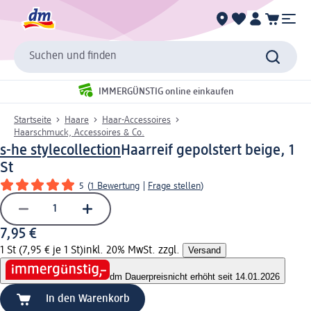
Suchen und finden
IMMERGÜNSTIG online einkaufen
Startseite
Haare
Haar-Accessoires
Haarschmuck, Accessoires & Co.
s-he stylecollection
Haarreif gepolstert beige, 1
St
5
(
1 Bewertung
|
Frage stellen
)
7,95 €
1 St (7,95 € je 1 St)
inkl. 20% MwSt. zzgl.
Versand
dm Dauerpreis
nicht erhöht seit 14.01.2026
In den Warenkorb