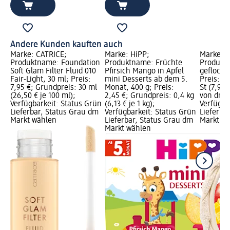
Andere Kunden kauften auch
Marke: CATRICE;
Marke: HiPP;
Marke: s-
Produktname: Foundation
Produktname: Früchte
Produktn
Soft Glam Filter Fluid 010
Pfirsich Mango in Apfel
geflochte
Fair-Light, 30 ml; Preis:
mini Desserts ab dem 5.
Preis: 7,
7,95 €; Grundpreis: 30 ml
Monat, 400 g; Preis:
St (7,95 
(26,50 € je 100 ml);
2,45 €; Grundpreis: 0,4 kg
von dm G
Verfügbarkeit: Status Grün
(6,13 € je 1 kg);
Verfügba
Lieferbar, Status Grau dm
Verfügbarkeit: Status Grün
Lieferba
Markt wählen
Lieferbar, Status Grau dm
Markt w
Markt wählen