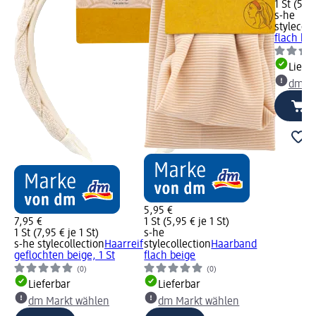
1 St (5,95
s-he
stylecoll
flach bra
Liefe
dm Ma
5,95 €
7,95 €
1 St (5,95 € je 1 St)
1 St (7,95 € je 1 St)
s-he
s-he stylecollection
Haarreif
stylecollection
Haarband
geflochten beige, 1 St
flach beige
(0)
(0)
Lieferbar
Lieferbar
dm Markt wählen
dm Markt wählen