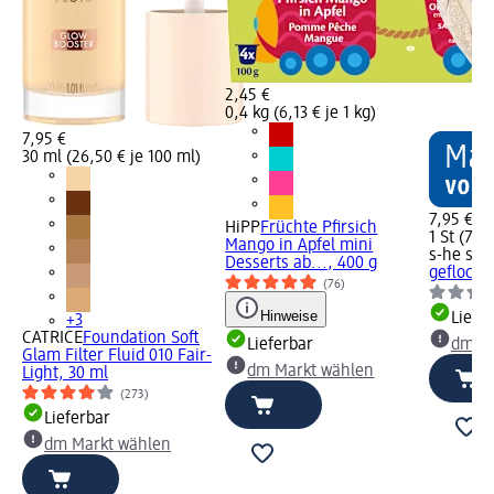
2,45 €
0,4 kg (6,13 € je 1 kg)
7,95 €
30 ml (26,50 € je 100 ml)
7,95 €
HiPP
Früchte Pfirsich
1 St (7,95
Mango in Apfel mini
s-he styl
Desserts ab..., 400 g
geflochte
(76)
Hinweise
Liefe
+3
CATRICE
Foundation Soft
Lieferbar
dm Ma
Glam Filter Fluid 010 Fair-
dm Markt wählen
Light, 30 ml
(273)
Lieferbar
dm Markt wählen