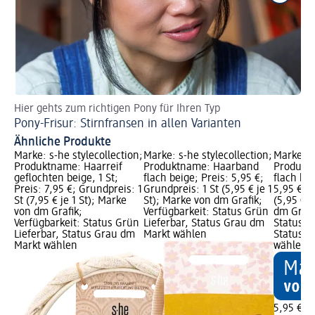
Hier gehts zum richtigen Pony für Ihren Typ
Mi
Pony-Frisur: Stirnfransen in allen Varianten
Fr
Ähnliche Produkte
Marke: s-he stylecollection;
Marke: s-he stylecollection;
Marke: s-
Produktname: Haarreif
Produktname: Haarband
Produkt
geflochten beige, 1 St;
flach beige; Preis: 5,95 €;
flach bra
Preis: 7,95 €; Grundpreis: 1
Grundpreis: 1 St (5,95 € je 1
5,95 €; G
St (7,95 € je 1 St); Marke
St); Marke von dm Grafik;
(5,95 € j
von dm Grafik;
Verfügbarkeit: Status Grün
dm Grafi
Verfügbarkeit: Status Grün
Lieferbar, Status Grau dm
Status G
Lieferbar, Status Grau dm
Markt wählen
Status G
Markt wählen
wählen
5,95 €