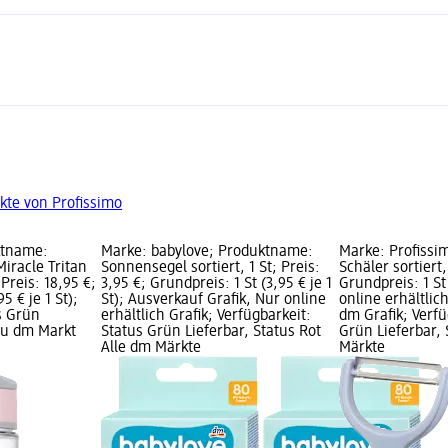
kte von Profissimo
ktname:
Marke: babylove; Produktname:
Marke: Profissi
Miracle Tritan
Sonnensegel sortiert, 1 St; Preis:
Schäler sortiert,
 Preis: 18,95 €;
3,95 €; Grundpreis: 1 St (3,95 € je 1
Grundpreis: 1 St 
5 € je 1 St);
St); Ausverkauf Grafik, Nur online
online erhältlic
s Grün
erhältlich Grafik; Verfügbarkeit:
dm Grafik; Verfü
rau dm Markt
Status Grün Lieferbar, Status Rot
Grün Lieferbar, 
Alle dm Märkte
Märkte