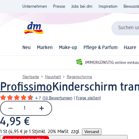
Unternehmen
Presse
Jobs bei dm
Inspiration
Bewusst
Suchen un
Neu
Marken
Make-up
Pflege & Parfum
Haare
IMMERGÜNSTIG online einka
Startseite
Haushalt
Regenschirme
Profissimo
Kinderschirm trans
4.7
(
10 Bewertungen
|
Frage stellen
)
4,95 €
1 St (4,95 € je 1 St)
inkl. 20% MwSt. zzgl.
Versand