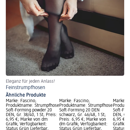
Eleganz für jeden Anlass!
Feinstrumpfhosen
Ähnliche Produkte
Marke: Fascino;
Marke: Fascino;
Marke: F
Produktname: Strumpfhose
Produktname: Strumpfhose
Produkt
Soft-Forming powder 20
Soft-Forming 20 DEN
Soft-For
DEN, Gr. 38/40, 1 St; Preis:
schwarz, Gr. 46/48, 1 St;
DEN, Gr. 
6,95 €; Marke von dm
Preis: 6,95 €; Marke von
6,95 €; 
Grafik; Verfügbarkeit:
dm Grafik; Verfügbarkeit:
Grafik; V
Status Grün Lieferbar,
Status Grün Lieferbar,
Status G