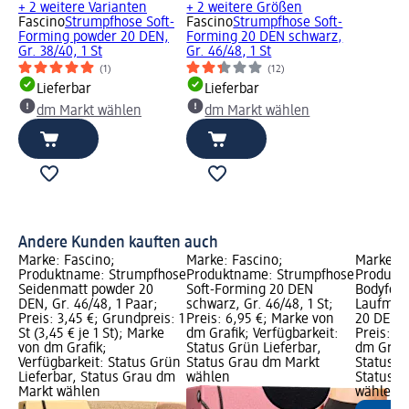
+ 2 weitere Varianten
+ 2 weitere Größen
Fascino
Strumpfhose Soft-
Fascino
Strumpfhose Soft-
Forming powder 20 DEN,
Forming 20 DEN schwarz,
Gr. 38/40, 1 St
Gr. 46/48, 1 St
(1)
(12)
Lieferbar
Lieferbar
dm Markt wählen
dm Markt wählen
Andere Kunden kauften auch
Marke: Fascino;
Marke: Fascino;
Marke: F
Produktname: Strumpfhose
Produktname: Strumpfhose
Produkt
Seidenmatt powder 20
Soft-Forming 20 DEN
Bodyfor
DEN, Gr. 46/48, 1 Paar;
schwarz, Gr. 46/48, 1 St;
Laufmas
Preis: 3,45 €; Grundpreis: 1
Preis: 6,95 €; Marke von
20 DEN, G
St (3,45 € je 1 St); Marke
dm Grafik; Verfügbarkeit:
Preis: 7
von dm Grafik;
Status Grün Lieferbar,
dm Grafi
Verfügbarkeit: Status Grün
Status Grau dm Markt
Status G
Lieferbar, Status Grau dm
wählen
Status G
Markt wählen
wählen