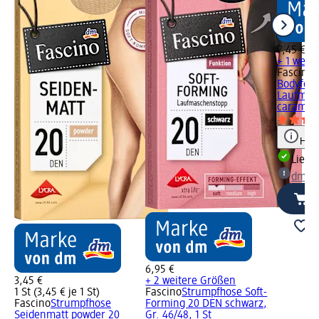
7,45 €
+ 1 weit
Fascino
S
Bodyfor
Laufmas
caramel..
Hinw
Liefe
dm Ma
6,95 €
3,45 €
+ 2 weitere Größen
1 St (3,45 € je 1 St)
Fascino
Strumpfhose Soft-
Fascino
Strumpfhose
Forming 20 DEN schwarz,
Seidenmatt powder 20
Gr. 46/48, 1 St