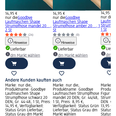
14,95 €
14,95 €
14,95 €
nur die
G
nur die
Goodbye
nur die
Goodbye
Laufmas
Laufmaschen Shape
Laufmaschen Shape
Strumpfh
Strumpfhose mandel 20...,
Strumpfhose amber 20..., 1
1 St
2 St
St
(24)
(0)
Hinw
Hinweise
Hinweise
Liefe
Lieferbar
Lieferbar
dm Ma
dm Markt wählen
dm Markt wählen
Andere Kunden kauften auch
Marke: nur die;
Marke: nur die;
Marke: n
Produktname: Goodbye
Produktname: Goodbye
Produkt
Laufmaschen Shape
Laufmaschen Strumpfhose
Figur Ba
Strumpfhose schwarz 20
mandel 20 DEN, Gr. 44/48,
Strumpf
DEN, Gr. 44-48, 1 St; Preis:
1 St; Preis: 8,95 €;
DEN. Gr. 
14,95 €; Verfügbarkeit:
Verfügbarkeit: Status Grün
13,95 €; 
Status Grün Lieferbar,
Lieferbar, Status Grau dm
Status G
Status Grau dm Markt
Markt wählen
Status G