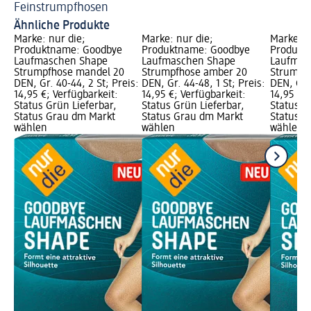
Feinstrumpfhosen
Ähnliche Produkte
Marke: nur die;
Marke: nur die;
Marke: n
Produktname: Goodbye
Produktname: Goodbye
Produkt
Laufmaschen Shape
Laufmaschen Shape
Laufmas
Strumpfhose mandel 20
Strumpfhose amber 20
Strumpfh
DEN, Gr. 40-44, 2 St; Preis:
DEN, Gr. 44-48, 1 St; Preis:
DEN, Gr. 
14,95 €; Verfügbarkeit:
14,95 €; Verfügbarkeit:
14,95 €; 
Status Grün Lieferbar,
Status Grün Lieferbar,
Status G
Status Grau dm Markt
Status Grau dm Markt
Status G
wählen
wählen
wählen