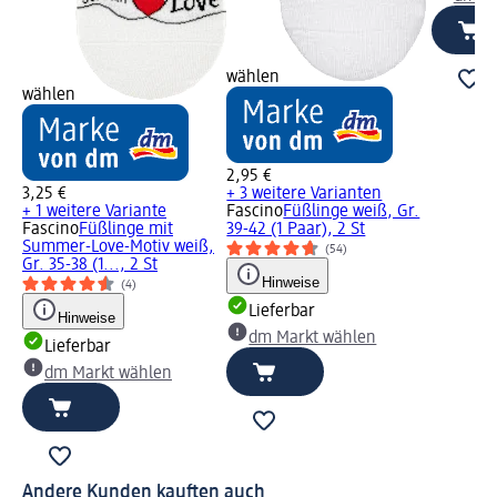
wählen
wählen
2,95 €
3,25 €
+ 3 weitere Varianten
+ 1 weitere Variante
Fascino
Füßlinge weiß, Gr.
Fascino
Füßlinge mit
39-42 (1 Paar), 2 St
Summer-Love-Motiv weiß,
(54)
Gr. 35-38 (1..., 2 St
Hinweise
(4)
Lieferbar
Hinweise
dm Markt wählen
Lieferbar
dm Markt wählen
Andere Kunden kauften auch