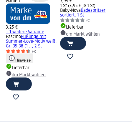
wählen
3,95 €
1 St (3,95 € je 1 St)
Baby-Nova
Badespritzer
sortiert, 1 St
(0)
3,25 €
Lieferbar
+ 1 weitere Variante
dm Markt wählen
Fascino
Füßlinge mit
Summer-Love-Motiv weiß,
Gr. 35-38 (1..., 2 St
(4)
Hinweise
Lieferbar
dm Markt wählen