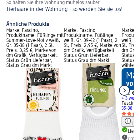
So halten Sie Ihre Wohnung mühelos sauber.
Mi
Tierhaare in der Wohnung - so werden Sie sie los!
Sc
Ähnliche Produkte
Marke: Fascino;
Marke: Fascino;
Marke: F
Produktname: Füßlinge mit
Produktname: Füßlinge
Produkt
Summer-Love-Motiv weiß,
weiß, Gr. 39-42 (1 Paar), 2
weiß, Gr.
Gr. 35-38 (1 Paar), 2 St;
St; Preis: 2,95 €; Marke von
St; Preis
Preis: 3,25 €; Marke von
dm Grafik; Verfügbarkeit:
dm Grafi
dm Grafik; Verfügbarkeit:
Status Grün Lieferbar,
Status G
Status Grün Lieferbar,
Status Grau dm Markt
Status G
Status Grau dm Markt
wählen
2,95 €
+ 3 weit
Fascino
F
35-38 (1 
Hinw
Liefe
dm Ma