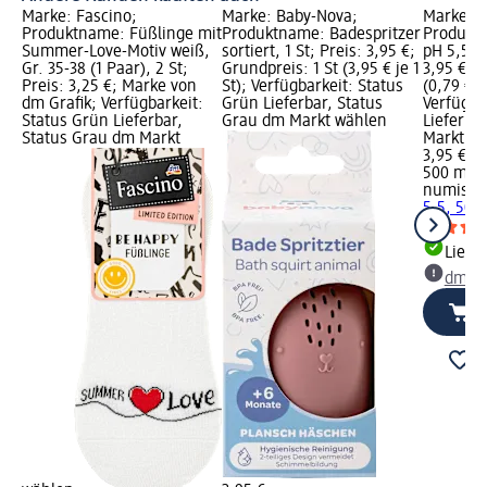
Marke: Fascino;
Marke: Baby-Nova;
Marke: 
Produktname: Füßlinge mit
Produktname: Badespritzer
Produkt
Summer-Love-Motiv weiß,
sortiert, 1 St; Preis: 3,95 €;
pH 5,5, 
Gr. 35-38 (1 Paar), 2 St;
Grundpreis: 1 St (3,95 € je 1
3,95 €; 
Preis: 3,25 €; Marke von
St); Verfügbarkeit: Status
(0,79 € j
dm Grafik; Verfügbarkeit:
Grün Lieferbar, Status
Verfügba
Status Grün Lieferbar,
Grau dm Markt wählen
Lieferba
Status Grau dm Markt
Markt w
3,95 €
500 ml (0
numis m
5,5, 500
Liefe
dm Ma