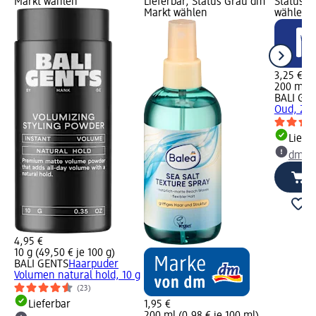
Markt wählen
Lieferbar, Status Grau dm
Status G
Markt wählen
wählen
3,25 €
200 ml (3
BALI GE
Oud, 200
Liefe
dm Ma
4,95 €
10 g (49,50 € je 100 g)
BALI GENTS
Haarpuder
Volumen natural hold, 10 g
(23)
Lieferbar
1,95 €
200 ml (0,98 € je 100 ml)