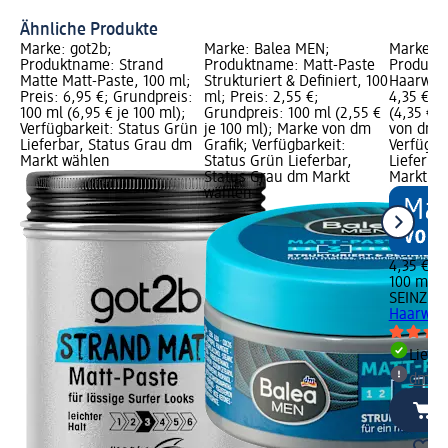
Bl
Ähnliche Produkte
Marke: got2b;
Marke: Balea MEN;
Marke: S
Produktname: Strand
Produktname: Matt-Paste
Produkt
Matte Matt-Paste, 100 ml;
Strukturiert & Definiert, 100
Haarwach
Preis: 6,95 €; Grundpreis:
ml; Preis: 2,55 €;
4,35 €; 
100 ml (6,95 € je 100 ml);
Grundpreis: 100 ml (2,55 €
(4,35 € j
Verfügbarkeit: Status Grün
je 100 ml); Marke von dm
von dm G
Lieferbar, Status Grau dm
Grafik; Verfügbarkeit:
Verfügba
Markt wählen
Status Grün Lieferbar,
Lieferba
Status Grau dm Markt
Markt w
wählen
4,35 €
100 ml (4
SEINZ.
Ma
Haarwach
Liefe
dm Ma