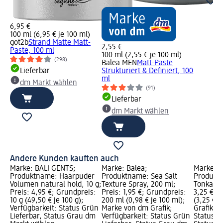
6,95 €
100 ml (6,95 € je 100 ml)
got2b
Strand Matte Matt-
2,55 €
Paste, 100 ml
100 ml (2,55 € je 100 ml)
(298)
Balea MEN
Matt-Paste
Lieferbar
Strukturiert & Definiert, 100
ml
dm Markt wählen
(91)
Lieferbar
dm Markt wählen
Andere Kunden kauften auch
Marke: BALI GENTS;
Marke: Balea;
Marke: B
Produktname: Haarpuder
Produktname: Sea Salt
Produkt
Volumen natural hold, 10 g;
Texture Spray, 200 ml;
Tonka Ou
Preis: 4,95 €; Grundpreis:
Preis: 1,95 €; Grundpreis:
3,25 €; 
10 g (49,50 € je 100 g);
200 ml (0,98 € je 100 ml);
(3,25 € j
Verfügbarkeit: Status Grün
Marke von dm Grafik;
Grafik; V
Lieferbar, Status Grau dm
Verfügbarkeit: Status Grün
Status G