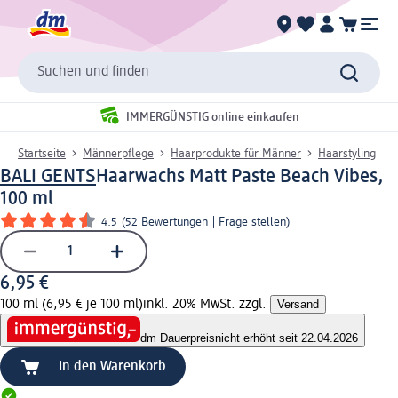
Suchen und finden
IMMERGÜNSTIG online einkaufen
Startseite
Männerpflege
Haarprodukte für Männer
Haarstyling
BALI GENTS
Haarwachs Matt Paste Beach Vibes,
100 ml
4.5
(
52 Bewertungen
|
Frage stellen
)
6,95 €
100 ml (6,95 € je 100 ml)
inkl. 20% MwSt. zzgl.
Versand
dm Dauerpreis
nicht erhöht seit 22.04.2026
In den Warenkorb