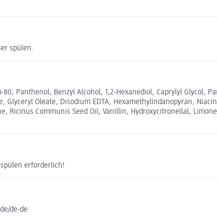
er spülen.
0, Panthenol, Benzyl Alcohol, 1,2-Hexanediol, Caprylyl Glycol, Pa
ne, Glyceryl Oleate, Disodium EDTA, Hexamethylindanopyran, Niacina
, Ricinus Communis Seed Oil, Vanillin, Hydroxycitronellal, Limonen
spülen erforderlich!
.de/de-de