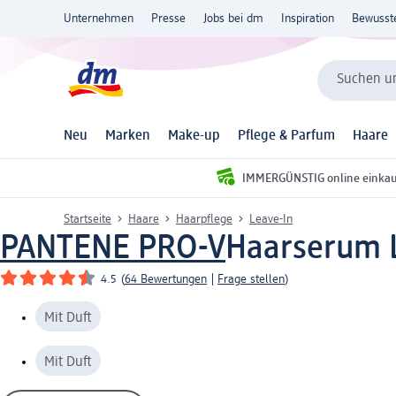
Unternehmen
Presse
Jobs bei dm
Inspiration
Bewusst
Suchen un
Neu
Marken
Make-up
Pflege & Parfum
Haare
IMMERGÜNSTIG online einka
Startseite
Haare
Haarpflege
Leave-In
PANTENE PRO-V
Haarserum L
4.5
(
64 Bewertungen
|
Frage stellen
)
Mit Duft
Mit Duft