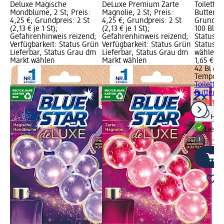
Deluxe Magische
DeLuxe Premium Zarte
Toilette
Mondblume, 2 St; Preis:
Magnolie, 2 St; Preis:
Butter, 4
4,25 €; Grundpreis: 2 St
4,25 €; Grundpreis: 2 St
Grundprei
(2,13 € je 1 St);
(2,13 € je 1 St);
100 Bl); 
Gefahrenhinweis reizend;
Gefahrenhinweis reizend;
Status G
Verfügbarkeit: Status Grün
Verfügbarkeit: Status Grün
Status G
Lieferbar, Status Grau dm
Lieferbar, Status Grau dm
wählen
Markt wählen
Markt wählen
1,65 €
42 Bl (3,
Tempo
Fe
Toilette
Butter, 4
Hinw
Liefe
dm Ma