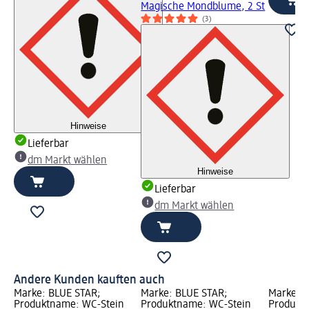
Magische Mondblume, 2 St
(3)
Hinweise
Lieferbar
dm Markt wählen
Hinweise
Lieferbar
dm Markt wählen
Andere Kunden kauften auch
Marke: BLUE STAR;
Marke: BLUE STAR;
Marke: 
Produktname: WC-Stein
Produktname: WC-Stein
Produkt