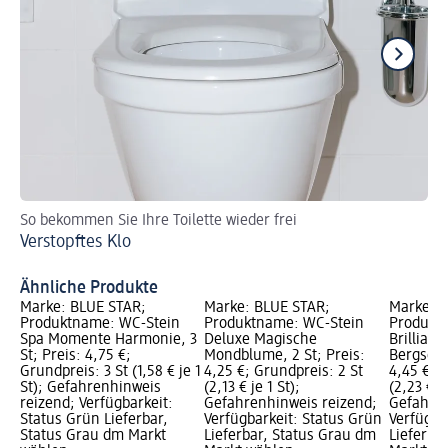
So bekommen Sie Ihre Toilette wieder frei
So
Verstopftes Klo
Ve
To
Ähnliche Produkte
Marke: BLUE STAR;
Marke: BLUE STAR;
Marke: 
Produktname: WC-Stein
Produktname: WC-Stein
Produkt
Spa Momente Harmonie, 3
Deluxe Magische
Brilliant 
St; Preis: 4,75 €;
Mondblume, 2 St; Preis:
Bergsee, 
Grundpreis: 3 St (1,58 € je 1
4,25 €; Grundpreis: 2 St
4,45 €; 
St); Gefahrenhinweis
(2,13 € je 1 St);
(2,23 € je
reizend; Verfügbarkeit:
Gefahrenhinweis reizend;
Gefahren
Status Grün Lieferbar,
Verfügbarkeit: Status Grün
Verfügba
Status Grau dm Markt
Lieferbar, Status Grau dm
Lieferba