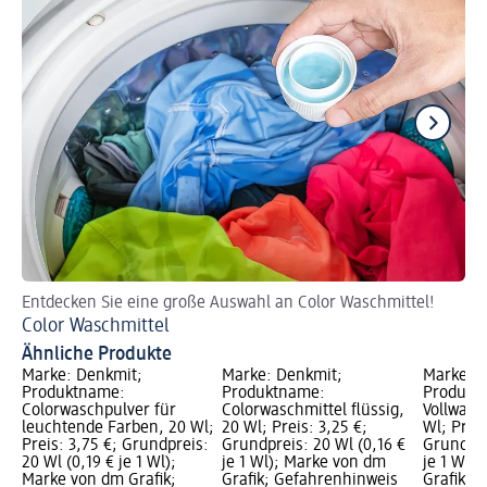
Entdecken Sie eine große Auswahl an Color Waschmittel!
En
Color Waschmittel
Vo
Ähnliche Produkte
Marke: Denkmit;
Marke: Denkmit;
Marke: D
Produktname:
Produktname:
Produkt
Colorwaschpulver für
Colorwaschmittel flüssig,
Vollwasc
leuchtende Farben, 20 Wl;
20 Wl; Preis: 3,25 €;
Wl; Preis
Preis: 3,75 €; Grundpreis:
Grundpreis: 20 Wl (0,16 €
Grundpre
20 Wl (0,19 € je 1 Wl);
je 1 Wl); Marke von dm
je 1 Wl)
Marke von dm Grafik;
Grafik; Gefahrenhinweis
Grafik; 