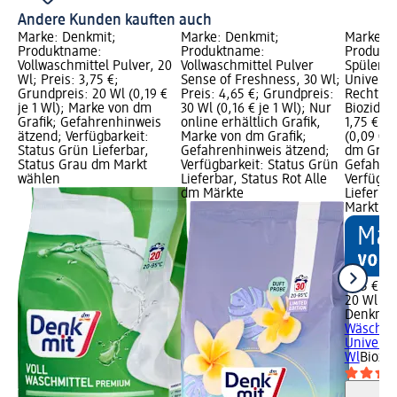
Andere Kunden kauften auch
Marke: Denkmit;
Marke: Denkmit;
Marke: D
Produktname:
Produktname:
Produkt
Vollwaschmittel Pulver, 20
Vollwaschmittel Pulver
Spüler W
Wl; Preis: 3,75 €;
Sense of Freshness, 30 Wl;
Universa
Grundpreis: 20 Wl (0,19 €
Preis: 4,65 €; Grundpreis:
Rechtlic
je 1 Wl); Marke von dm
30 Wl (0,16 € je 1 Wl); Nur
Biozidpr
Grafik; Gefahrenhinweis
online erhältlich Grafik,
1,75 €; 
ätzend; Verfügbarkeit:
Marke von dm Grafik;
(0,09 € j
Status Grün Lieferbar,
Gefahrenhinweis ätzend;
dm Grafi
Status Grau dm Markt
Verfügbarkeit: Status Grün
Gefahren
wählen
Lieferbar, Status Rot Alle
Verfügba
dm Märkte
Lieferba
Markt w
1,75 €
20 Wl (0,
Denkmit
Wäschede
Universa
Wl
Biozid