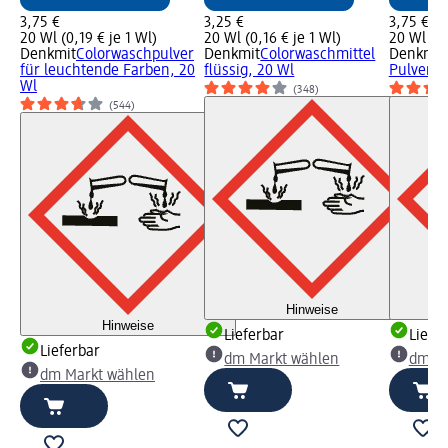
3,75 €
3,25 €
3,75 €
20 Wl (0,19 € je 1 Wl)
20 Wl (0,16 € je 1 Wl)
20 Wl (0,
Denkmit
Colorwaschpulver
Denkmit
Colorwaschmittel
Denkmit
für leuchtende Farben, 20
flüssig, 20 Wl
Pulver, 
Wl
(348)
(544)
Hinweise
Hinweise
Lieferbar
Liefe
Lieferbar
dm Markt wählen
dm Ma
dm Markt wählen