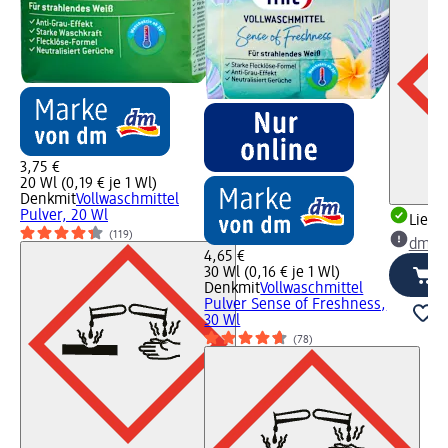
3,75 €
20 Wl (0,19 € je 1 Wl)
Denkmit
Vollwaschmittel
Pulver, 20 Wl
Liefe
(119)
dm Ma
4,65 €
30 Wl (0,16 € je 1 Wl)
Denkmit
Vollwaschmittel
Pulver Sense of Freshness,
30 Wl
(78)