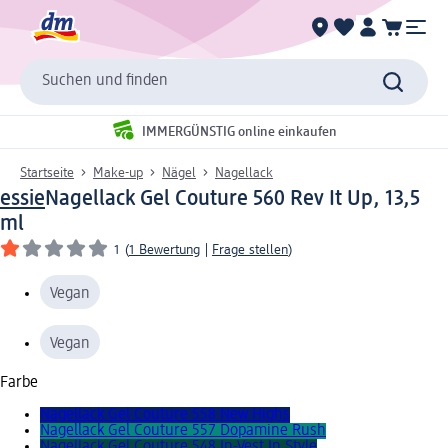
Suchen und finden
IMMERGÜNSTIG online einkaufen
Startseite
Make-up
Nägel
Nagellack
essie
Nagellack Gel Couture 560 Rev It Up, 13,5
ml
1
(
1 Bewertung
|
Frage stellen
)
Vegan
Vegan
Farbe
Nagellack Gel Couture 558 New Highs
Nagellack Gel Couture 557 Dopamine Rush
Nagellack Gel Couture 548 In-Vest In Style