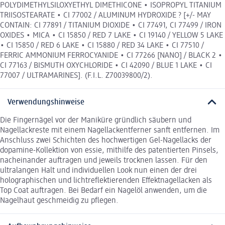
POLYDIMETHYLSILOXYETHYL DIMETHICONE • ISOPROPYL TITANIUM
TRIISOSTEARATE • CI 77002 / ALUMINUM HYDROXIDE ? [+/- MAY
CONTAIN: CI 77891 / TITANIUM DIOXIDE • CI 77491, CI 77499 / IRON
OXIDES • MICA • CI 15850 / RED 7 LAKE • CI 19140 / YELLOW 5 LAKE
• CI 15850 / RED 6 LAKE • CI 15880 / RED 34 LAKE • CI 77510 /
FERRIC AMMONIUM FERROCYANIDE • CI 77266 [NANO] / BLACK 2 •
CI 77163 / BISMUTH OXYCHLORIDE • CI 42090 / BLUE 1 LAKE • CI
77007 / ULTRAMARINES]. (F.I.L. Z70039800/2).
Verwendungshinweise
Die Fingernägel vor der Maniküre gründlich säubern und
Nagellackreste mit einem Nagellackentferner sanft entfernen. Im
Anschluss zwei Schichten des hochwertigen Gel-Nagellacks der
dopamine-Kollektion von essie, mithilfe des patentierten Pinsels,
nacheinander auftragen und jeweils trocknen lassen. Für den
ultralangen Halt und individuellen Look nun einen der drei
holographischen und lichtreflektierenden Effektnagellacken als
Top Coat auftragen. Bei Bedarf ein Nagelöl anwenden, um die
Nagelhaut geschmeidig zu pflegen.