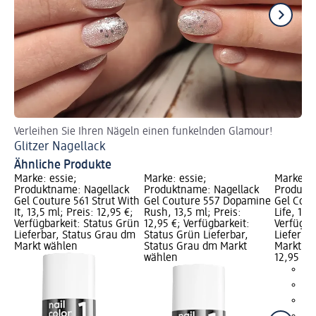
Verleihen Sie Ihren Nägeln einen funkelnden Glamour!
Fü
Glitzer Nagellack
Ve
Ähnliche Produkte
Marke: essie;
Marke: essie;
Marke: e
Produktname: Nagellack
Produktname: Nagellack
Produktn
Gel Couture 561 Strut With
Gel Couture 557 Dopamine
Gel Cout
It, 13,5 ml; Preis: 12,95 €;
Rush, 13,5 ml; Preis:
Life, 13,
Verfügbarkeit: Status Grün
12,95 €; Verfügbarkeit:
Verfügba
Lieferbar, Status Grau dm
Status Grün Lieferbar,
Lieferba
Markt wählen
Status Grau dm Markt
Markt w
wählen
12,95 €