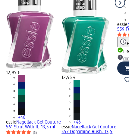
+4
essie
Nag
559 Fuel 
Hinw
Liefe
dm Ma
12,95 €
12,95 €
+46
essie
Nagellack Gel Couture
+46
561 Strut With It, 13,5 ml
essie
Nagellack Gel Couture
557 Dopamine Rush, 13,5
(3)