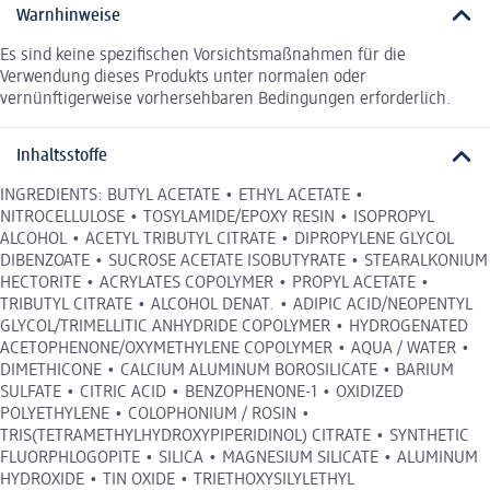
Warnhinweise
Es sind keine spezifischen Vorsichtsmaßnahmen für die
Verwendung dieses Produkts unter normalen oder
vernünftigerweise vorhersehbaren Bedingungen erforderlich.
Inhaltsstoffe
INGREDIENTS: BUTYL ACETATE • ETHYL ACETATE •
NITROCELLULOSE • TOSYLAMIDE/EPOXY RESIN • ISOPROPYL
ALCOHOL • ACETYL TRIBUTYL CITRATE • DIPROPYLENE GLYCOL
DIBENZOATE • SUCROSE ACETATE ISOBUTYRATE • STEARALKONIUM
HECTORITE • ACRYLATES COPOLYMER • PROPYL ACETATE •
TRIBUTYL CITRATE • ALCOHOL DENAT. • ADIPIC ACID/NEOPENTYL
GLYCOL/TRIMELLITIC ANHYDRIDE COPOLYMER • HYDROGENATED
ACETOPHENONE/OXYMETHYLENE COPOLYMER • AQUA / WATER •
DIMETHICONE • CALCIUM ALUMINUM BOROSILICATE • BARIUM
SULFATE • CITRIC ACID • BENZOPHENONE-1 • OXIDIZED
POLYETHYLENE • COLOPHONIUM / ROSIN •
TRIS(TETRAMETHYLHYDROXYPIPERIDINOL) CITRATE • SYNTHETIC
FLUORPHLOGOPITE • SILICA • MAGNESIUM SILICATE • ALUMINUM
HYDROXIDE • TIN OXIDE • TRIETHOXYSILYLETHYL