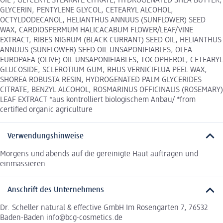
OIL*, GLYCERYL STEARATE CITRATE, HYDROGENATED SHEA BUTTER,
GLYCERIN, PENTYLENE GLYCOL, CETEARYL ALCOHOL,
OCTYLDODECANOL, HELIANTHUS ANNUUS (SUNFLOWER) SEED
WAX, CARDIOSPERMUM HALICACABUM FLOWER/LEAF/VINE
EXTRACT, RIBES NIGRUM (BLACK CURRANT) SEED OIL, HELIANTHUS
ANNUUS (SUNFLOWER) SEED OIL UNSAPONIFIABLES, OLEA
EUROPAEA (OLIVE) OIL UNSAPONIFIABLES, TOCOPHEROL, CETEARYL
GLUCOSIDE, SCLEROTIUM GUM, RHUS VERNICIFLUA PEEL WAX,
SHOREA ROBUSTA RESIN, HYDROGENATED PALM GLYCERIDES
CITRATE, BENZYL ALCOHOL, ROSMARINUS OFFICINALIS (ROSEMARY)
LEAF EXTRACT *aus kontrolliert biologischem Anbau/ *from
certified organic agriculture
Verwendungshinweise
Morgens und abends auf die gereinigte Haut auftragen und
einmassieren.
Anschrift des Unternehmens
Dr. Scheller natural & effective GmbH Im Rosengarten 7, 76532
Baden-Baden info@bcg-cosmetics.de