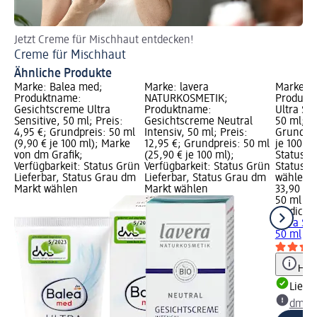
Jetzt Creme für Mischhaut entdecken!
Je
Creme für Mischhaut
Ta
Ähnliche Produkte
Marke: Balea med;
Marke: lavera
Marke: M
Produktname:
NATURKOSMETIK;
Produkt
Gesichtscreme Ultra
Produktname:
Ultra Se
Sensitive, 50 ml; Preis:
Gesichtscreme Neutral
50 ml; Pr
4,95 €; Grundpreis: 50 ml
Intensiv, 50 ml; Preis:
Grundpre
(9,90 € je 100 ml); Marke
12,95 €; Grundpreis: 50 ml
je 100 ml
von dm Grafik;
(25,90 € je 100 ml);
Status G
Verfügbarkeit: Status Grün
Verfügbarkeit: Status Grün
Status G
Lieferbar, Status Grau dm
Lieferbar, Status Grau dm
wählen
Markt wählen
Markt wählen
33,90 €
50 ml (67
Medical 
Ultra Se
50 ml
Hinw
Liefe
dm Ma