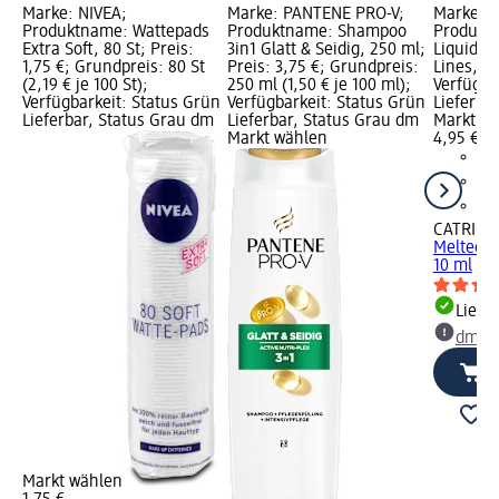
Marke: NIVEA;
Marke: PANTENE PRO-V;
Marke: C
Produktname: Wattepads
Produktname: Shampoo
Produkt
Extra Soft, 80 St; Preis:
3in1 Glatt & Seidig, 250 ml;
Liquid M
1,75 €; Grundpreis: 80 St
Preis: 3,75 €; Grundpreis:
Lines, 10
(2,19 € je 100 St);
250 ml (1,50 € je 100 ml);
Verfügba
Verfügbarkeit: Status Grün
Verfügbarkeit: Status Grün
Lieferba
Lieferbar, Status Grau dm
Lieferbar, Status Grau dm
Markt w
Markt wählen
4,95 €
CATRICE
Melted S
10 ml
Liefe
dm Ma
Markt wählen