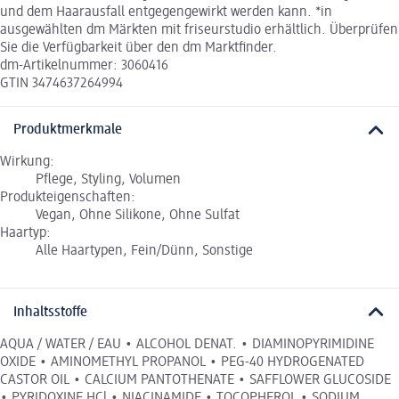
und dem Haarausfall entgegengewirkt werden kann. *in
ausgewählten dm Märkten mit friseurstudio erhältlich. Überprüfen
Sie die Verfügbarkeit über den dm Marktfinder.
dm-Artikelnummer: 3060416
GTIN 3474637264994
Produktmerkmale
Wirkung:
Pflege, Styling, Volumen
Produkteigenschaften:
Vegan, Ohne Silikone, Ohne Sulfat
Haartyp:
Alle Haartypen, Fein/Dünn, Sonstige
Inhaltsstoffe
AQUA / WATER / EAU • ALCOHOL DENAT. • DIAMINOPYRIMIDINE
OXIDE • AMINOMETHYL PROPANOL • PEG-40 HYDROGENATED
CASTOR OIL • CALCIUM PANTOTHENATE • SAFFLOWER GLUCOSIDE
• PYRIDOXINE HCl • NIACINAMIDE • TOCOPHEROL • SODIUM