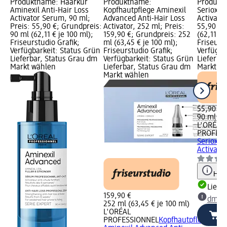
Produktname: Haarkur
Produktname:
Produkt
Aminexil Anti-Hair Loss
Kopfhautpflege Aminexil
Serioxyl
Activator Serum, 90 ml;
Advanced Anti-Hair Loss
Activator
Preis: 55,90 €; Grundpreis:
Activator, 252 ml; Preis:
55,90 €;
90 ml (62,11 € je 100 ml);
159,90 €; Grundpreis: 252
(62,11 € 
Friseurstudio Grafik;
ml (63,45 € je 100 ml);
Friseurst
Verfügbarkeit: Status Grün
Friseurstudio Grafik;
Verfügba
Lieferbar, Status Grau dm
Verfügbarkeit: Status Grün
Lieferba
Markt wählen
Lieferbar, Status Grau dm
Markt w
Markt wählen
55,90 €
90 ml (62
L'ORÉAL
PROFESS
Serioxyl
Activator
Hinw
Liefe
159,90 €
dm Ma
252 ml (63,45 € je 100 ml)
L'ORÉAL
PROFESSIONNEL
Kopfhautpflege