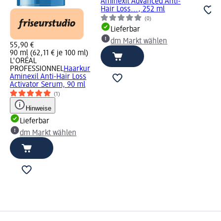
Aminexil Advanced Anti-
Hair Loss..., 252 ml
(0)
Lieferbar
dm Markt wählen
55,90 €
90 ml (62,11 € je 100 ml)
L'ORÉAL
PROFESSIONNEL
Haarkur
Aminexil Anti-Hair Loss
Activator Serum, 90 ml
(1)
Hinweise
Lieferbar
dm Markt wählen