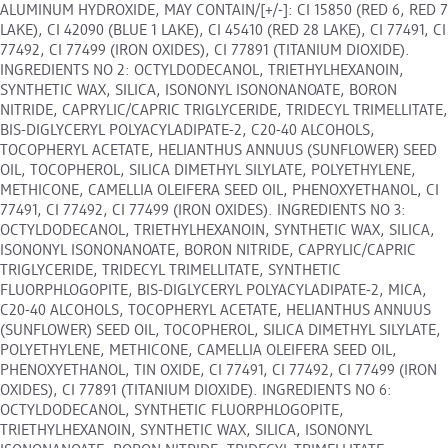
ALUMINUM HYDROXIDE, MAY CONTAIN/[+/-]: CI 15850 (RED 6, RED 7
LAKE), CI 42090 (BLUE 1 LAKE), CI 45410 (RED 28 LAKE), CI 77491, CI
77492, CI 77499 (IRON OXIDES), CI 77891 (TITANIUM DIOXIDE).
INGREDIENTS NO 2: OCTYLDODECANOL, TRIETHYLHEXANOIN,
SYNTHETIC WAX, SILICA, ISONONYL ISONONANOATE, BORON
NITRIDE, CAPRYLIC/CAPRIC TRIGLYCERIDE, TRIDECYL TRIMELLITATE,
BIS-DIGLYCERYL POLYACYLADIPATE-2, C20-40 ALCOHOLS,
TOCOPHERYL ACETATE, HELIANTHUS ANNUUS (SUNFLOWER) SEED
OIL, TOCOPHEROL, SILICA DIMETHYL SILYLATE, POLYETHYLENE,
METHICONE, CAMELLIA OLEIFERA SEED OIL, PHENOXYETHANOL, CI
77491, CI 77492, CI 77499 (IRON OXIDES). INGREDIENTS NO 3:
OCTYLDODECANOL, TRIETHYLHEXANOIN, SYNTHETIC WAX, SILICA,
ISONONYL ISONONANOATE, BORON NITRIDE, CAPRYLIC/CAPRIC
TRIGLYCERIDE, TRIDECYL TRIMELLITATE, SYNTHETIC
FLUORPHLOGOPITE, BIS-DIGLYCERYL POLYACYLADIPATE-2, MICA,
C20-40 ALCOHOLS, TOCOPHERYL ACETATE, HELIANTHUS ANNUUS
(SUNFLOWER) SEED OIL, TOCOPHEROL, SILICA DIMETHYL SILYLATE,
POLYETHYLENE, METHICONE, CAMELLIA OLEIFERA SEED OIL,
PHENOXYETHANOL, TIN OXIDE, CI 77491, CI 77492, CI 77499 (IRON
OXIDES), CI 77891 (TITANIUM DIOXIDE). INGREDIENTS NO 6:
OCTYLDODECANOL, SYNTHETIC FLUORPHLOGOPITE,
TRIETHYLHEXANOIN, SYNTHETIC WAX, SILICA, ISONONYL