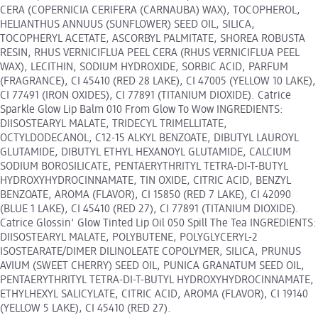
CERA (COPERNICIA CERIFERA (CARNAUBA) WAX), TOCOPHEROL,
HELIANTHUS ANNUUS (SUNFLOWER) SEED OIL, SILICA,
TOCOPHERYL ACETATE, ASCORBYL PALMITATE, SHOREA ROBUSTA
RESIN, RHUS VERNICIFLUA PEEL CERA (RHUS VERNICIFLUA PEEL
WAX), LECITHIN, SODIUM HYDROXIDE, SORBIC ACID, PARFUM
(FRAGRANCE), CI 45410 (RED 28 LAKE), CI 47005 (YELLOW 10 LAKE),
CI 77491 (IRON OXIDES), CI 77891 (TITANIUM DIOXIDE). Catrice
Sparkle Glow Lip Balm 010 From Glow To Wow INGREDIENTS:
DIISOSTEARYL MALATE, TRIDECYL TRIMELLITATE,
OCTYLDODECANOL, C12-15 ALKYL BENZOATE, DIBUTYL LAUROYL
GLUTAMIDE, DIBUTYL ETHYL HEXANOYL GLUTAMIDE, CALCIUM
SODIUM BOROSILICATE, PENTAERYTHRITYL TETRA-DI-T-BUTYL
HYDROXYHYDROCINNAMATE, TIN OXIDE, CITRIC ACID, BENZYL
BENZOATE, AROMA (FLAVOR), CI 15850 (RED 7 LAKE), CI 42090
(BLUE 1 LAKE), CI 45410 (RED 27), CI 77891 (TITANIUM DIOXIDE).
Catrice Glossin' Glow Tinted Lip Oil 050 Spill The Tea INGREDIENTS:
DIISOSTEARYL MALATE, POLYBUTENE, POLYGLYCERYL-2
ISOSTEARATE/DIMER DILINOLEATE COPOLYMER, SILICA, PRUNUS
AVIUM (SWEET CHERRY) SEED OIL, PUNICA GRANATUM SEED OIL,
PENTAERYTHRITYL TETRA-DI-T-BUTYL HYDROXYHYDROCINNAMATE,
ETHYLHEXYL SALICYLATE, CITRIC ACID, AROMA (FLAVOR), CI 19140
(YELLOW 5 LAKE), CI 45410 (RED 27).