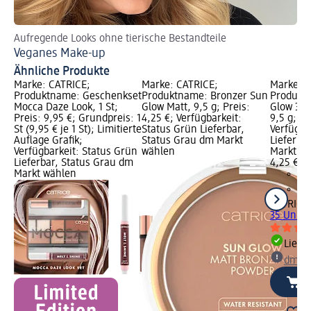
Aufregende Looks ohne tierische Bestandteile
So
Veganes Make-up
Si
Ähnliche Produkte
Marke: CATRICE;
Marke: CATRICE;
Marke: C
Produktname: Geschenkset
Produktname: Bronzer Sun
Produkt
Mocca Daze Look, 1 St;
Glow Matt, 9,5 g; Preis:
Glow 35 
Preis: 9,95 €; Grundpreis: 1
4,25 €; Verfügbarkeit:
9,5 g; Pr
St (9,95 € je 1 St); Limitierte
Status Grün Lieferbar,
Verfügba
Auflage Grafik;
Status Grau dm Markt
Lieferba
Verfügbarkeit: Status Grün
wählen
Markt w
Lieferbar, Status Grau dm
4,25 €
Markt wählen
CATRICE
35 Unive
Liefe
dm Ma