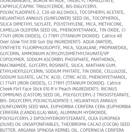
ISONONANOATE, BORON NITRIDE, TRIDECYL TRIMELLITATE,
CAPRYLIC/CAPRIC TRIGLYCERIDE, BIS-DIGLYCERYL
POLYACYLADIPATE-2, C20-40 ALCOHOLS, TOCOPHERYL ACETATE,
HELIANTHUS ANNUUS (SUNFLOWER) SEED OIL, TOCOPHEROL,
SILICA DIMETHYL SILYLATE, POLYETHYLENE, MICA, METHICONE,
CAMELLIA OLEIFERA SEED OIL, PHENOXYETHANOL, TIN OXIDE, CI
77491 (IRON OXIDES), CI 77891 (TITANIUM DIOXIDE). Catrice All
Over Glow Tint 030 Sun Dip INGREDIENTS: AQUA (WATER),
SYNTHETIC FLUORPHLOGOPITE, MICA, SQUALANE, PROPANEDIOL,
GLYCERIN, AMMONIUM ACRYLOYLDIMETHYLTAURATE/VP
COPOLYMER, SODIUM ASCORBYL PHOSPHATE, PANTHENOL,
NIACINAMIDE, GLYCERYL ROSINATE, SILICA, XANTHAN GUM,
ETHYLHEXYLGLYCERIN, SODIUM PHYTATE, TIN OXIDE, CELLULOSE,
SODIUM SULFATE, LACTIC ACID, CITRIC ACID, PHENOXYETHANOL,
CI 77491 (IRON OXIDES), CI 77891 (TITANIUM DIOXIDE). Catrice
Cheek Flirt Face Stick 010 R'n'Peach INGREDIENTS: RICINUS
COMMUNIS (CASTOR) SEED OIL, POLYGLYCERYL-2 TRIISOSTEARATE,
BIS- DIGLYCERYL POLYACYLADIPATE-1, HELIANTHUS ANNUUS
(SUNFLOWER) SEED WAX, EUPHORBIA CERIFERA CERA (EUPHORBIA
CERIFERA (CANDELILLA) WAX), ALUMINUM HYDROXIDE,
POLYGLYCERYL-2 DIPOLYHYDROXYSTEARATE, OLEA EUROPAEA
(OLIVE) OIL UNSAPONIFIABLES, THEOBROMA CACAO (COCOA) SEED
BUTTER, ARGANIA SPINOSA KERNEL OIL, COPERNICIA CERIFERA