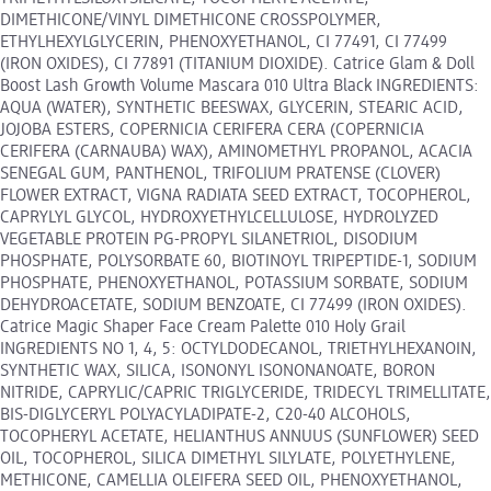
DIMETHICONE/VINYL DIMETHICONE CROSSPOLYMER,
ETHYLHEXYLGLYCERIN, PHENOXYETHANOL, CI 77491, CI 77499
(IRON OXIDES), CI 77891 (TITANIUM DIOXIDE). Catrice Glam & Doll
Boost Lash Growth Volume Mascara 010 Ultra Black INGREDIENTS:
AQUA (WATER), SYNTHETIC BEESWAX, GLYCERIN, STEARIC ACID,
JOJOBA ESTERS, COPERNICIA CERIFERA CERA (COPERNICIA
CERIFERA (CARNAUBA) WAX), AMINOMETHYL PROPANOL, ACACIA
SENEGAL GUM, PANTHENOL, TRIFOLIUM PRATENSE (CLOVER)
FLOWER EXTRACT, VIGNA RADIATA SEED EXTRACT, TOCOPHEROL,
CAPRYLYL GLYCOL, HYDROXYETHYLCELLULOSE, HYDROLYZED
VEGETABLE PROTEIN PG-PROPYL SILANETRIOL, DISODIUM
PHOSPHATE, POLYSORBATE 60, BIOTINOYL TRIPEPTIDE-1, SODIUM
PHOSPHATE, PHENOXYETHANOL, POTASSIUM SORBATE, SODIUM
DEHYDROACETATE, SODIUM BENZOATE, CI 77499 (IRON OXIDES).
Catrice Magic Shaper Face Cream Palette 010 Holy Grail
INGREDIENTS NO 1, 4, 5: OCTYLDODECANOL, TRIETHYLHEXANOIN,
SYNTHETIC WAX, SILICA, ISONONYL ISONONANOATE, BORON
NITRIDE, CAPRYLIC/CAPRIC TRIGLYCERIDE, TRIDECYL TRIMELLITATE,
BIS-DIGLYCERYL POLYACYLADIPATE-2, C20-40 ALCOHOLS,
TOCOPHERYL ACETATE, HELIANTHUS ANNUUS (SUNFLOWER) SEED
OIL, TOCOPHEROL, SILICA DIMETHYL SILYLATE, POLYETHYLENE,
METHICONE, CAMELLIA OLEIFERA SEED OIL, PHENOXYETHANOL,