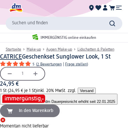
Suchen und finden
IMMERGÜNSTIG online einkaufen
Startseite
Make-up
Augen Make-up
Lidschatten & Paletten
CATRICE
Geschenkset Sunglower Look, 1 St
5
(
2 Bewertungen
|
Frage stellen
)
24,95 €
1 St (24,95 € je 1 St)
inkl. 20% MwSt. zzgl.
Versand
dm Dauerpreis
nicht erhöht seit 22.01.2025
In den Warenkorb
Momentan nicht lieferbar