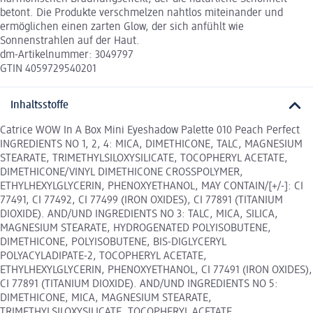
betont. Die Produkte verschmelzen nahtlos miteinander und
ermöglichen einen zarten Glow, der sich anfühlt wie
Sonnenstrahlen auf der Haut.
dm-Artikelnummer: 3049797
GTIN 4059729540201
Inhaltsstoffe
Catrice WOW In A Box Mini Eyeshadow Palette 010 Peach Perfect
INGREDIENTS NO 1, 2, 4: MICA, DIMETHICONE, TALC, MAGNESIUM
STEARATE, TRIMETHYLSILOXYSILICATE, TOCOPHERYL ACETATE,
DIMETHICONE/VINYL DIMETHICONE CROSSPOLYMER,
ETHYLHEXYLGLYCERIN, PHENOXYETHANOL, MAY CONTAIN/[+/-]: CI
77491, CI 77492, CI 77499 (IRON OXIDES), CI 77891 (TITANIUM
DIOXIDE). AND/UND INGREDIENTS NO 3: TALC, MICA, SILICA,
MAGNESIUM STEARATE, HYDROGENATED POLYISOBUTENE,
DIMETHICONE, POLYISOBUTENE, BIS-DIGLYCERYL
POLYACYLADIPATE-2, TOCOPHERYL ACETATE,
ETHYLHEXYLGLYCERIN, PHENOXYETHANOL, CI 77491 (IRON OXIDES),
CI 77891 (TITANIUM DIOXIDE). AND/UND INGREDIENTS NO 5:
DIMETHICONE, MICA, MAGNESIUM STEARATE,
TRIMETHYLSILOXYSILICATE, TOCOPHERYL ACETATE,