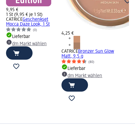
9,95 €
1 St (9,95 € je 1 St)
CATRICE
Geschenkset
Mocca Daze Look, 1 St
(0)
4,25 €
Lieferbar
dm Markt wählen
CATRICE
Bronzer Sun Glow
Matt, 9,5 g
(80)
Lieferbar
dm Markt wählen