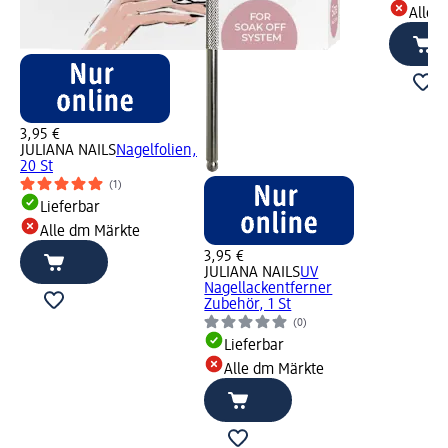
Alle 
3,95 €
JULIANA NAILS
Nagelfolien,
20 St
(1)
Lieferbar
Alle dm Märkte
3,95 €
JULIANA NAILS
UV
Nagellackentferner
Zubehör, 1 St
(0)
Lieferbar
Alle dm Märkte