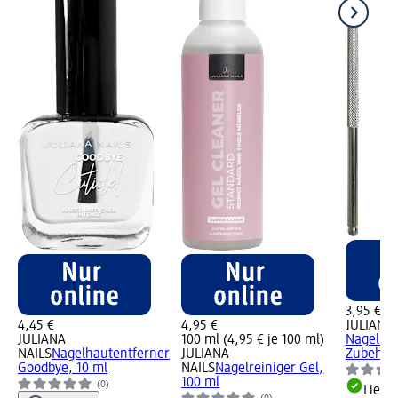
3,95 €
4,45 €
4,95 €
JULIANA 
JULIANA
100 ml (4,95 € je 100 ml)
Nagellac
NAILS
Nagelhautentferner
JULIANA
Zubehör,
Goodbye, 10 ml
NAILS
Nagelreiniger Gel,
100 ml
(0)
Liefe