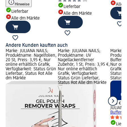
(0)
Hinweise
Alle 
Lieferbar
Lieferbar
Alle dm Märkte
Alle dm Märkte
Andere Kunden kauften auch
Marke: JULIANA NAILS;
Marke: JULIANA NAILS;
Marke: J
Produktname: Nagelfolien,
Produktname: UV
Produktn
20 St; Preis: 3,95 €; Nur
Nagellackentferner
Buffer, 1
online erhältlich Grafik;
Zubehör, 1 St; Preis: 3,95 €;
Nur onli
Verfügbarkeit: Status Grün
Nur online erhältlich
Grafik; V
Lieferbar, Status Rot Alle
Grafik; Verfügbarkeit:
Status G
dm Märkte
Status Grün Lieferbar,
Status R
Status Rot Alle dm Märkte
1,45 €
JULIANA 
Buffer, 1
Liefe