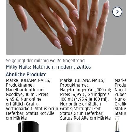
So gelingt der milchig-weiße Nageltrend
De
Milky Nails: Natürlich, modern, zeitlos
Ca
Ähnliche Produkte
Marke: JULIANA NAILS;
Marke: JULIANA NAILS;
Marke: J
Produktname:
Produktname:
Produkt
Nagelhautentferner
Nagelreiniger Gel, 100 ml;
Nagellac
Goodbye, 10 ml; Preis:
Preis: 4,95 €; Grundpreis:
Zubehör, 
4,45 €; Nur online
100 ml (4,95 € je 100 ml);
Nur onli
erhältlich Grafik;
Nur online erhältlich
Grafik; V
Verfügbarkeit: Status Grün
Grafik; Verfügbarkeit:
Status G
Lieferbar, Status Rot Alle
Status Grün Lieferbar,
Status R
dm Märkte
Status Rot Alle dm Märkte