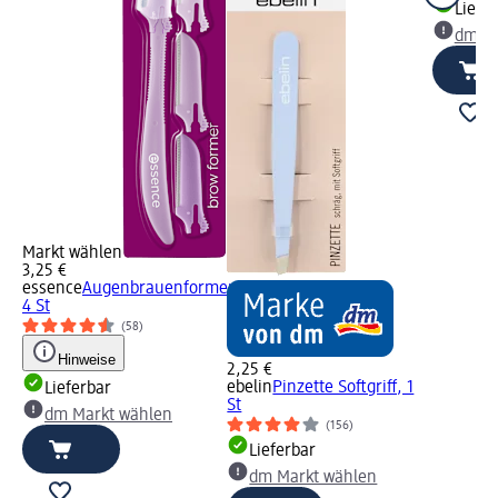
Liefe
dm Ma
Markt wählen
3,25 €
essence
Augenbrauenformer,
4 St
(58)
Hinweise
2,25 €
ebelin
Pinzette Softgriff, 1
Lieferbar
St
dm Markt wählen
(156)
Lieferbar
dm Markt wählen