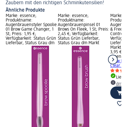
Zaubern mit den richtigen Schminkutensilien!
Ähnliche Produkte
Marke: essence;
Marke: essence;
Marke: e
Produktname:
Produktname:
Produkt
Augenbrauenstyler Spoolie
Augenbrauenpinsel 01
Augenbra
01 Brow Game Changer, 1
Brows On Fleek, 1 St; Preis:
& Freeze
St; Preis: 1,95 €;
2,45 €; Verfügbarkeit:
Control, 
Verfügbarkeit: Status Grün
Status Grün Lieferbar,
Verfügba
Lieferbar, Status Grau dm
Status Grau dm Markt
Lieferba
Markt w
3,95 €
essence
Brow Lif
Clear...,
Liefe
dm Ma