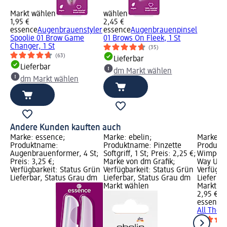
Markt wählen
wählen
1,95 €
2,45 €
essence
Augenbrauenstyler
essence
Augenbrauenpinsel
Spoolie 01 Brow Game
01 Brows On Fleek, 1 St
Changer, 1 St
(35)
(63)
Lieferbar
Lieferbar
dm Markt wählen
dm Markt wählen
Andere Kunden kauften auch
Marke: essence;
Marke: ebelin;
Marke: e
Produktname:
Produktname: Pinzette
Produkt
Augenbrauenformer, 4 St;
Softgriff, 1 St; Preis: 2,25 €;
Wimpernz
Preis: 3,25 €;
Marke von dm Grafik;
Way Up, 1
Verfügbarkeit: Status Grün
Verfügbarkeit: Status Grün
Verfügba
Lieferbar, Status Grau dm
Lieferbar, Status Grau dm
Lieferba
Markt wählen
Markt w
2,95 €
essence
All The W