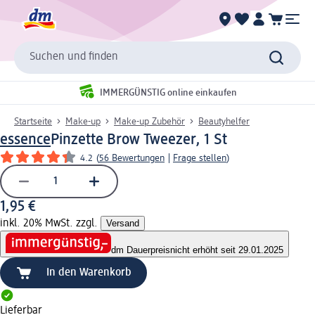
Suchen und finden
IMMERGÜNSTIG online einkaufen
Startseite
Make-up
Make-up Zubehör
Beautyhelfer
essence
Pinzette Brow Tweezer, 1 St
4.2
(
56 Bewertungen
|
Frage stellen
)
1,95 €
inkl. 20% MwSt. zzgl.
Versand
dm Dauerpreis
nicht erhöht seit 29.01.2025
In den Warenkorb
Lieferbar