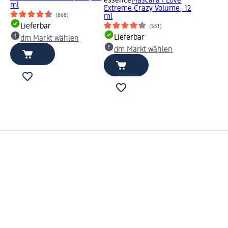
essence
Mascara I Love
ml
Extreme Crazy Volume, 12
(868)
ml
Lieferbar
(551)
Lieferbar
dm Markt wählen
dm Markt wählen