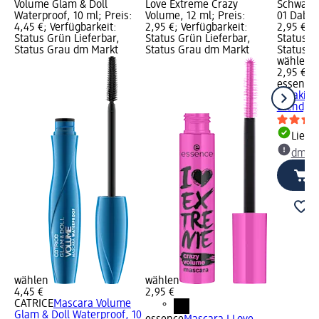
Volume Glam & Doll
Love Extreme Crazy
Schwamm
Waterproof, 10 ml; Preis:
Volume, 12 ml; Preis:
01 Dab & 
4,45 €; Verfügbarkeit:
2,95 €; Verfügbarkeit:
2,95 €; V
Status Grün Lieferbar,
Status Grün Lieferbar,
Status G
Status Grau dm Markt
Status Grau dm Markt
Status G
wählen
2,95 €
essence
& Baking
Blend, 1 
Liefe
dm Ma
wählen
wählen
4,45 €
2,95 €
CATRICE
Mascara Volume
Glam & Doll Waterproof, 10