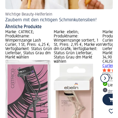
Wichtige Beauty-Helferlein
Zaubern mit den richtigen Schminkutensilien!
Ähnliche Produkte
Marke: CATRICE;
Marke: ebelin;
Marke: C
Produktname:
Produktname:
Produkt
Wimpernzange Lash
Wimpernzange sortiert, 1
Curler, 1
Curler, 1 St; Preis: 4,25 €;
St; Preis: 2,95 €; Marke von
Verfügba
Verfügbarkeit: Status Grün
dm Grafik; Verfügbarkeit:
Lieferba
Lieferbar, Status Grau dm
Status Grün Lieferbar,
Markt w
Markt wählen
Status Grau dm Markt
34,90 €
wählen
CALISI 
Curler, 1
Hinw
Liefe
dm Ma