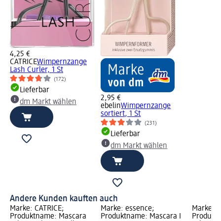
4,25 €
CATRICE
Wimpernzange
Lash Curler, 1 St
(172)
Lieferbar
2,95 €
dm Markt wählen
ebelin
Wimpernzange
sortiert, 1 St
(231)
Lieferbar
dm Markt wählen
Andere Kunden kauften auch
Marke: CATRICE;
Marke: essence;
Marke: e
Produktname: Mascara
Produktname: Mascara I
Produkt