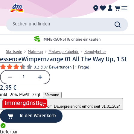
Suchen und finden
IMMERGÜNSTIG online einkaufen
Startseite
Make-up
Make-up Zubehör
Beautyhelfer
essence
Wimpernzange 01 All The Way Up, 1 St
3.2
(
107 Bewertungen
|
1 Frage
)
2,95 €
inkl. 20% MwSt. zzgl.
Versand
dm Dauerpreis
nicht erhöht seit 31.01.2024
In den Warenkorb
Lieferbar