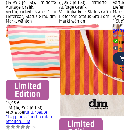
(14,95 € je 1 St); Limitierte
(1,95 € je 1 St); Limitierte
Verfügba
Auflage Grafik;
Auflage Grafik;
Lieferba
Verfügbarkeit: Status Grün
Verfügbarkeit: Status Grün
Markt w
Lieferbar, Status Grau dm
Lieferbar, Status Grau dm
9,95 €
Markt wählen
Markt wählen
1 St (9,95
PURSET
gestreift,
Liefe
dm Ma
14,95 €
1 St (14,95 € je 1 St)
Vito & Joe
Kulturbeutel
"happiness" mit bunten
Streifen, 1 St
(0)