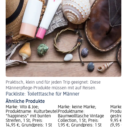
Praktisch, klein und für jeden Trip geeignet: Diese
Männerpflege-Produkte müssen mit auf Reisen.
Packliste: Toiletttasche für Männer
Ähnliche Produkte
Marke: Vito & Joe;
Marke: keine Marke;
Marke: 
Produktname: Kulturbeutel
Produktname:
Produkt
"happiness" mit bunten
Baumwolltasche Vintage
gestreift,
Streifen, 1 St; Preis:
Collection, 1 St; Preis:
9,95 €; G
14,95 €; Grundpreis: 1 St
1,95 €; Grundpreis: 1 St
(9,95 € je