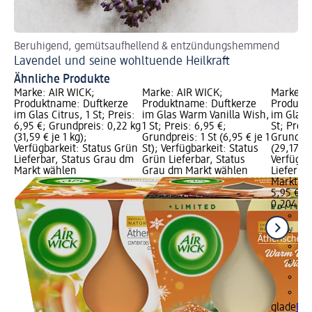
Beruhigend, gemütsaufhellend & entzündungshemmend
Me
Lavendel und seine wohltuende Heilkraft
Me
Ähnliche Produkte
Marke: AIR WICK;
Marke: AIR WICK;
Marke: g
Produktname: Duftkerze
Produktname: Duftkerze
Produkt
im Glas Citrus, 1 St; Preis:
im Glas Warm Vanilla Wish,
im Glas 
6,95 €; Grundpreis: 0,22 kg
1 St; Preis: 6,95 €;
St; Preis
(31,59 € je 1 kg);
Grundpreis: 1 St (6,95 € je 1
Grundpre
Verfügbarkeit: Status Grün
St); Verfügbarkeit: Status
(29,17 € 
Lieferbar, Status Grau dm
Grün Lieferbar, Status
Verfügba
Markt wählen
Grau dm Markt wählen
Lieferba
Markt w
5,95 €
0,204 kg 
glade
Duf