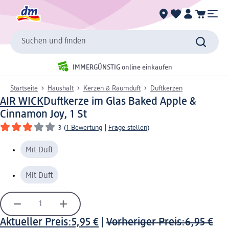
Suchen und finden
IMMERGÜNSTIG online einkaufen
Startseite
Haushalt
Kerzen & Raumduft
Duftkerzen
AIR WICK
Duftkerze im Glas Baked Apple &
Cinnamon Joy, 1 St
3
(
1 Bewertung
|
Frage stellen
)
Mit Duft
Mit Duft
Aktueller Preis:
5,95 €
|
Vorheriger Preis:
6,95 €