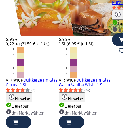
Pure Cle
Hinw
Liefe
dm Ma
6,95 €
6,95 €
0,22 kg (31,59 € je 1 kg)
1 St (6,95 € je 1 St)
AIR WICK
Duftkerze im Glas
AIR WICK
Duftkerze im Glas
Citrus, 1 St
Warm Vanilla Wish, 1 St
(8)
(26)
Hinweise
Hinweise
Lieferbar
Lieferbar
dm Markt wählen
dm Markt wählen