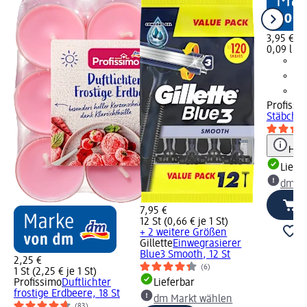
3,95 €
0,09 l (43
Profissi
Stäbche
Hinw
Liefe
dm Ma
7,95 €
12 St (0,66 € je 1 St)
+ 2 weitere Größen
Gillette
Einwegrasierer
Blue3 Smooth, 12 St
2,25 €
(6)
1 St (2,25 € je 1 St)
Profissimo
Duftlichter
Lieferbar
frostige Erdbeere, 18 St
dm Markt wählen
(83)