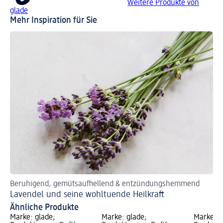
Weitere Produkte von
glade
Mehr Inspiration für Sie
Beruhigend, gemütsaufhellend & entzündungshemmend
Me
Lavendel und seine wohltuende Heilkraft
Me
Ähnliche Produkte
Marke: glade;
Marke: glade;
Marke: g