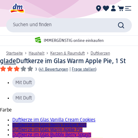
Suchen und finden
IMMERGÜNSTIG online einkaufen
Startseite
Haushalt
Kerzen & Raumduft
Duftkerzen
glade
Duftkerze im Glas Warm Apple Pie, 1 St
3
(
41 Bewertungen
|
Frage stellen
)
Mit Duft
Mit Duft
Farbe
Duftkerze im Glas Vanilla Cream Cookies
Duftkerze im Glas Berry Festive Kiss
Duftkerze im Glas Warm Apple Pie
Duftkerze im Glas Bubbly Berry Splash