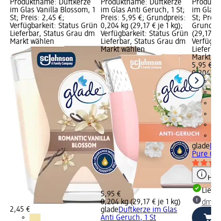
Produktname: Duftkerze
Produktname: Duftkerze
Produkt
im Glas Vanilla Blossom, 1
im Glas Anti Geruch, 1 St;
im Glas 
St; Preis: 2,45 €;
Preis: 5,95 €; Grundpreis:
St; Preis
Verfügbarkeit: Status Grün
0,204 kg (29,17 € je 1 kg);
Grundpre
Lieferbar, Status Grau dm
Verfügbarkeit: Status Grün
(29,17 € 
Markt wählen
Lieferbar, Status Grau dm
Verfügba
Markt wählen
Lieferba
Markt w
5,95 €
0,204 kg 
glade
Duf
Pure Cle
Hinw
Liefe
5,95 €
0,204 kg (29,17 € je 1 kg)
dm Ma
2,45 €
glade
Duftkerze im Glas
Anti Geruch, 1 St