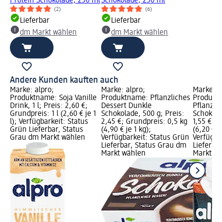
Protein Schokolade, 250 ml
Schokolade, 250 ml
(2)
(6)
Lieferbar
Lieferbar
dm Markt wählen
dm Markt wählen
Andere Kunden kauften auch
Marke: alpro;
Marke: alpro;
Marke: a
Produktname: Soja Vanille
Produktname: Pflanzliches
Produkt
Drink, 1 l; Preis: 2,60 €;
Dessert Dunkle
Pflanzen
Grundpreis: 1 l (2,60 € je 1
Schokolade, 500 g; Preis:
Schokola
l); Verfügbarkeit: Status
2,45 €; Grundpreis: 0,5 kg
1,55 €; G
Grün Lieferbar, Status
(4,90 € je 1 kg);
(6,20 € je
Grau dm Markt wählen
Verfügbarkeit: Status Grün
Verfügba
Lieferbar, Status Grau dm
Lieferba
Markt wählen
Markt w