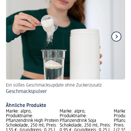
Ein süßes Geschmacksupdate ohne Zuckerzusatz
De
Geschmackspulver
Wh
Ähnliche Produkte
Marke: alpro;
Marke: alpro;
Marke: a
Produktname:
Produktname:
Produkt
Pflanzendrink High Protein
Pflanzendrink Soja
Pflanzend
Schokolade, 250 ml; Preis:
Schokolade, 250 ml; Preis:
Preis: 2,
1,55 €; Grundpreis: 0,25 l
0,95 €; Grundpreis: 0,25 l
l (2,55 € 