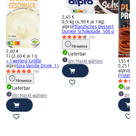
2,45 €
0,5 kg (4,90 € je 1 kg)
alpro
Pflanzliches Dessert
Dunkle Schokolade, 500 g
(13)
Hinweise
2,60 €
Lieferbar
1 l (2,60 € je 1 l)
+ 1 weitere Größe
1,55 €
dm Markt wählen
alpro
Soja Vanille Drink, 1 l
0,25 l (6,
alpro
Pfl
(16)
Protein 
Hinweise
Liefe
Lieferbar
dm Ma
dm Markt wählen