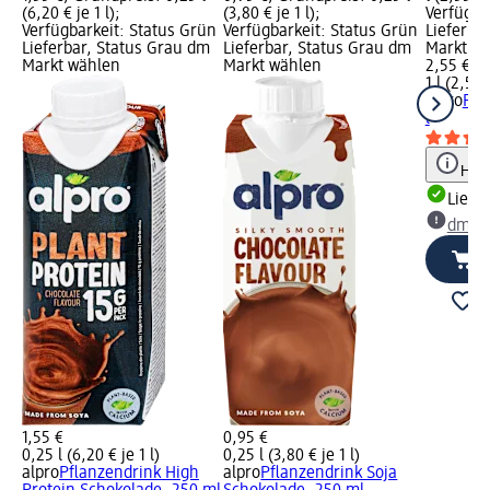
(6,20 € je 1 l);
(3,80 € je 1 l);
Verfügba
Verfügbarkeit: Status Grün
Verfügbarkeit: Status Grün
Lieferba
Lieferbar, Status Grau dm
Lieferbar, Status Grau dm
Markt w
Markt wählen
Markt wählen
2,55 €
1 l (2,55 
alpro
Pfl
l
Hinw
Liefe
dm Ma
1,55 €
0,95 €
0,25 l (6,20 € je 1 l)
0,25 l (3,80 € je 1 l)
alpro
Pflanzendrink High
alpro
Pflanzendrink Soja