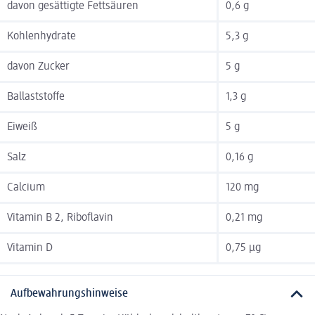
davon gesättigte Fettsäuren
0,6 g
Kohlenhydrate
5,3 g
davon Zucker
5 g
Ballaststoffe
1,3 g
Eiweiß
5 g
Salz
0,16 g
Calcium
120 mg
Vitamin B 2, Riboflavin
0,21 mg
Vitamin D
0,75 µg
Aufbewahrungshinweise