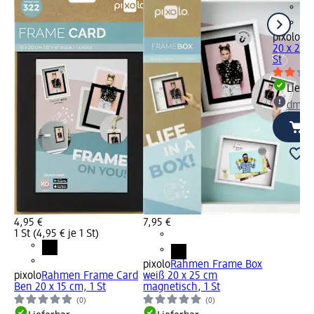
pixolo
Ra
20 x 25 
St
Liefe
dm Ma
4,95 €
7,95 €
1 St (4,95 € je 1 St)
pixolo
Rahmen Frame Box
pixolo
Rahmen Frame Card
weiß 20 x 25 cm
Ben 20 x 15 cm, 1 St
magnetisch, 1 St
(0)
(0)