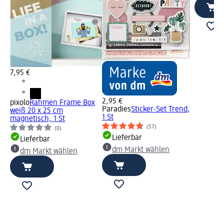
7,95 €
2,95 €
pixolo
Rahmen Frame Box
Paradies
Sticker-Set Trend,
weiß 20 x 25 cm
1 St
magnetisch, 1 St
(57)
(0)
Lieferbar
Lieferbar
dm Markt wählen
dm Markt wählen