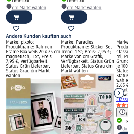
Lieferbar
Lieferbar
dm Markt wählen
dm Markt wählen
Andere Kunden kauften auch
Marke: pixolo;
Marke: Paradies;
Marke: S
Produktname: Rahmen
Produktname: Sticker-Set
Produkt
Frame Box weiß 20 x 25 cm
Trend, 1 St; Preis: 2,95 €;
Classic 
magnetisch, 1 St; Preis:
Marke von dm Grafik;
ml; Preis
7,95 €; Verfügbarkeit:
Verfügbarkeit: Status Grün
Grundpre
Status Grün Lieferbar,
Lieferbar, Status Grau dm
je 100 ml
Status Grau dm Markt
Markt wählen
Status G
wählen
Status G
wählen
2,65 €
75 ml (3,
Schwarzk
Classic 
Hinw
Liefe
dm Ma