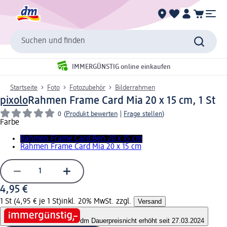
Suchen und finden
IMMERGÜNSTIG online einkaufen
Startseite
Foto
Fotozubehör
Bilderrahmen
pixolo
Rahmen Frame Card Mia 20 x 15 cm, 1 St
0
(
Produkt bewerten
|
Frage stellen
)
Farbe
Rahmen Frame Card Ben 20 x 15 cm
Rahmen Frame Card Mia 20 x 15 cm
4,95 €
1 St (4,95 € je 1 St)
inkl. 20% MwSt. zzgl.
Versand
dm Dauerpreis
nicht erhöht seit 27.03.2024