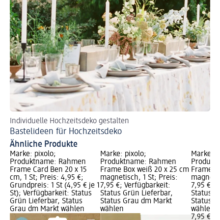
Individuelle Hochzeitsdeko gestalten
Bastelideen für Hochzeitsdeko
Ähnliche Produkte
Marke: pixolo;
Marke: pixolo;
Marke: p
Produktname: Rahmen
Produktname: Rahmen
Produkt
Frame Card Ben 20 x 15
Frame Box weiß 20 x 25 cm
Frame Bo
cm, 1 St; Preis: 4,95 €;
magnetisch, 1 St; Preis:
magnetisc
Grundpreis: 1 St (4,95 € je 1
7,95 €; Verfügbarkeit:
7,95 €; V
St); Verfügbarkeit: Status
Status Grün Lieferbar,
Status G
Grün Lieferbar, Status
Status Grau dm Markt
Status G
Grau dm Markt wählen
wählen
wählen
7,95 €