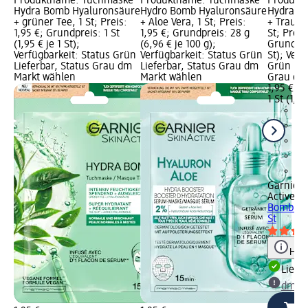
Produktname: Tuchmaske
Produktname: Tuchmaske
Produkt
Hydra Bomb Hyaluronsäure
Hydro Bomb Hyaluronsäure
Hydra B
+ grüner Tee, 1 St; Preis:
+ Aloe Vera, 1 St; Preis:
+ Traube
1,95 €; Grundpreis: 1 St
1,95 €; Grundpreis: 28 g
St; Preis
(1,95 € je 1 St);
(6,96 € je 100 g);
Grundprei
Verfügbarkeit: Status Grün
Verfügbarkeit: Status Grün
St); Verf
Lieferbar, Status Grau dm
Lieferbar, Status Grau dm
Grün Lie
Markt wählen
Markt wählen
Grau dm
1,95 €
1 St (1,95
Garnier 
Active
Tu
Bomb Hya
St
Hinw
Liefe
dm Ma