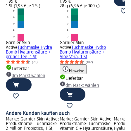
1,95 €
1,95 €
1 St (1,95 € je 1 St)
28 g (6,96 € je 100 g)
Garnier Skin
Garnier Skin
Active
Tuchmaske Hydra
Active
Tuchmaske Hydro
Bomb Hyaluronsäure +
Bomb Hyaluronsäure +
grüner Tee, 1 St
Aloe Vera, 1 St
(75)
(102)
Lieferbar
Hinweise
dm Markt wählen
Lieferbar
dm Markt wählen
Andere Kunden kauften auch
Marke: Garnier Skin Active;
Marke: Garnier Skin Active;
Marke: G
Produktname: Tuchmaske
Produktname: Tuchmaske
Produkt
2 Million Probiotics, 1 St;
Vitamin C + Hyaluronsäure,
Hyaluron 