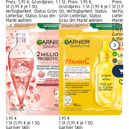
Preis: 1,95 €; Grundpreis: 1
1 St; Preis: 1,95 €;
Preis: 1,
St (1,95 € je 1 St);
Grundpreis: 1 St (1,95 € je 1
St (1,95 €
Verfügbarkeit: Status Grün
St); Verfügbarkeit: Status
Verfügba
Lieferbar, Status Grau dm
Grün Lieferbar, Status
Lieferba
Markt wählen
Grau dm Markt wählen
Markt w
1,95 €
1 St (1,95
Garnier 
Active
Tu
Cryo Jelly
Liefe
dm Ma
1,95 €
1,95 €
1 St (1,95 € je 1 St)
1 St (1,95 € je 1 St)
Garnier Skin
Garnier Skin