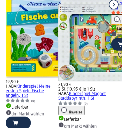
ersten S
4 St
Hinw
Liefe
dm Ma
19,90 €
21,90 €
HABA
Kinderspiel Meine
2 St (10,95 € je 1 St)
ersten Spiele Fische
HABA
Kinderspiel Magnet
angeln, 1 St
Stadtlabyrinth, 1 St
(0)
(0)
Lieferbar
Hinweise
dm Markt wählen
Lieferbar
dm Markt wählen