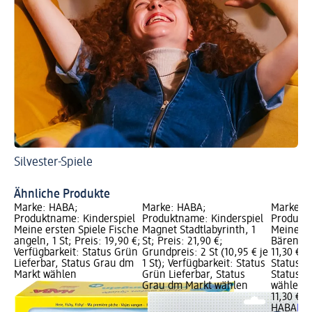
Silvester-Spiele
Je
Ba
Ähnliche Produkte
Marke: HABA;
Marke: HABA;
Marke: 
Produktname: Kinderspiel
Produktname: Kinderspiel
Produktn
Meine ersten Spiele Fische
Magnet Stadtlabyrinth, 1
Meine er
angeln, 1 St; Preis: 19,90 €;
St; Preis: 21,90 €;
Bärenhun
Verfügbarkeit: Status Grün
Grundpreis: 2 St (10,95 € je
11,30 €; 
Lieferbar, Status Grau dm
1 St); Verfügbarkeit: Status
Status G
Markt wählen
Grün Lieferbar, Status
Status G
Grau dm Markt wählen
wählen
11,30 €
HABA
Kin