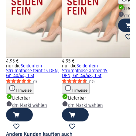
Hinw
Liefe
dm Ma
4,95 €
4,95 €
nur die
Seidenfein
nur die
Seidenfein
Strumpfhose teint 15 DEN,
Strumpfhose amber 15
Gr. 40/44, 1 St
DEN, Gr. 44/48, 1 St
(1)
(16)
Hinweise
Hinweise
Lieferbar
Lieferbar
dm Markt wählen
dm Markt wählen
Andere Kunden kauften auch