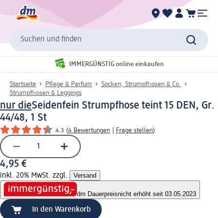
Suchen und finden
IMMERGÜNSTIG online einkaufen
Startseite
Pflege & Parfum
Socken, Strumpfhosen & Co.
Strumpfhosen & Leggings
nur die
Seidenfein Strumpfhose teint 15 DEN, Gr.
44/48, 1 St
4.3
(
4 Bewertungen
|
Frage stellen
)
4,95 €
inkl. 20% MwSt. zzgl.
Versand
dm Dauerpreis
nicht erhöht seit 03.05.2023
In den Warenkorb