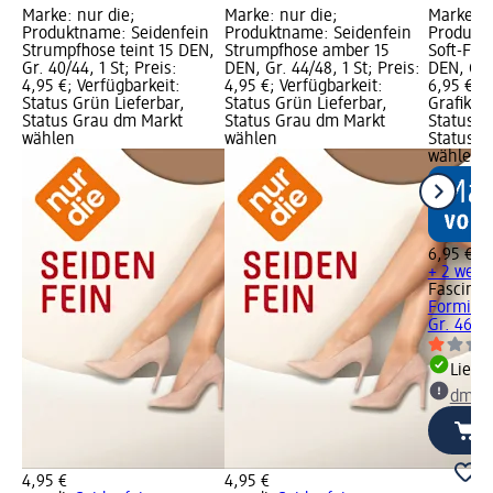
Marke: nur die;
Marke: nur die;
Marke: F
Produktname: Seidenfein
Produktname: Seidenfein
Produkt
Strumpfhose teint 15 DEN,
Strumpfhose amber 15
Soft-For
Gr. 40/44, 1 St; Preis:
DEN, Gr. 44/48, 1 St; Preis:
DEN, Gr. 
4,95 €; Verfügbarkeit:
4,95 €; Verfügbarkeit:
6,95 €; 
Status Grün Lieferbar,
Status Grün Lieferbar,
Grafik; V
Status Grau dm Markt
Status Grau dm Markt
Status G
wählen
wählen
Status G
wählen
6,95 €
+ 2 weit
Fascino
S
Forming
Gr. 46/48
Liefe
dm Ma
4,95 €
4,95 €