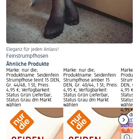
Eleganz für jeden Anlass!
Feinstrumpfhosen
Ähnliche Produkte
Marke: nur die;
Marke: nur die;
Marke: n
Produktname: Seidenfein
Produktname: Seidenfein
Produktn
Strumpfhose teint 15 DEN,
Strumpfhose amber 15
Strumpfh
Gr. 44/48, 1 St; Preis:
DEN, Gr. 40/44, 1 St; Preis:
DEN, Gr. 
4,95 €; Verfügbarkeit:
4,95 €; Verfügbarkeit:
4,95 €; V
Status Grün Lieferbar,
Status Grün Lieferbar,
Status G
Status Grau dm Markt
Status Grau dm Markt
Status G
wählen
wählen
wählen
4,95 €
nur die
S
Strumpfh
DEN, Gr. 