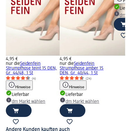
Hinw
Liefe
dm Ma
4,95 €
4,95 €
nur die
Seidenfein
nur die
Seidenfein
Strumpfhose teint 15 DEN,
Strumpfhose amber 15
Gr. 44/48, 1 St
DEN, Gr. 40/44, 1 St
(4)
(24)
Hinweise
Hinweise
Lieferbar
Lieferbar
dm Markt wählen
dm Markt wählen
Andere Kunden kauften auch