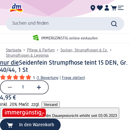
Suchen und finden
IMMERGÜNSTIG online einkaufen
Startseite
Pflege & Parfum
Socken, Strumpfhosen & Co.
Strumpfhosen & Leggings
nur die
Seidenfein Strumpfhose teint 15 DEN, Gr.
40/44, 1 St
5
(
1 Bewertung
|
Frage stellen
)
4,95 €
inkl. 20% MwSt. zzgl.
Versand
dm Dauerpreis
nicht erhöht seit 03.05.2023
In den Warenkorb