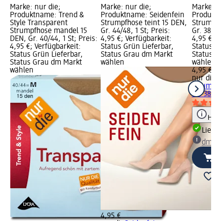
Marke: nur die;
Marke: nur die;
Marke: n
Produktname: Trend &
Produktname: Seidenfein
Produktn
Style Transparent
Strumpfhose teint 15 DEN,
Strumpfh
Strumpfhose mandel 15
Gr. 44/48, 1 St; Preis:
Gr. 38/40
DEN, Gr. 40/44, 1 St; Preis:
4,95 €; Verfügbarkeit:
4,95 €; V
4,95 €; Verfügbarkeit:
Status Grün Lieferbar,
Status G
Status Grün Lieferbar,
Status Grau dm Markt
Status G
Status Grau dm Markt
wählen
wählen
wählen
4,95 €
nur die
S
Strumpfh
Gr. 38/40
Hinw
Liefe
dm Ma
4,95 €