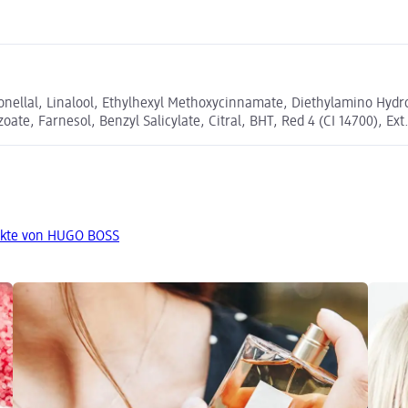
onellal, Linalool, Ethylhexyl Methoxycinnamate, Diethylamino Hydr
e, Farnesol, Benzyl Salicylate, Citral, BHT, Red 4 (CI 14700), Ext. V
ukte von HUGO BOSS