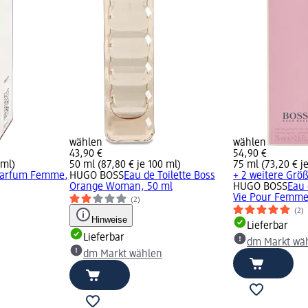
wählen
wählen
43,90 €
54,90 €
 ml)
50 ml (87,80 € je 100 ml)
75 ml (73,20 € j
Parfum Femme,
HUGO BOSS
Eau de Toilette Boss
+ 2 weitere Grö
Orange Woman, 50 ml
HUGO BOSS
Eau
Vie Pour Femme
(2)
(2)
Hinweise
Lieferbar
Lieferbar
dm Markt wä
dm Markt wählen