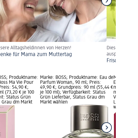
sere Alltagsheldinnen von Herzen!
Diese erfrisch
enke für Mama zum Muttertag
ausprobieren!
Frische Düfte
SS; Produktname:
Marke: BOSS; Produktname: Eau de
Marke: HUG
Boss Ma Vie Pour
Parfum Woman, 90 ml; Preis:
Eau de Par
reis: 54,90 €;
49,90 €; Grundpreis: 90 ml (55,44 €
ml; Preis: 3
l (73,20 € je 100
je 100 ml); Verfügbarkeit: Status
ml (65,80 € 
it: Status Grün
Grün Lieferbar, Status Grau dm
Verfügbarke
us Grau dm Markt
Markt wählen
Lieferbar, 
wählen