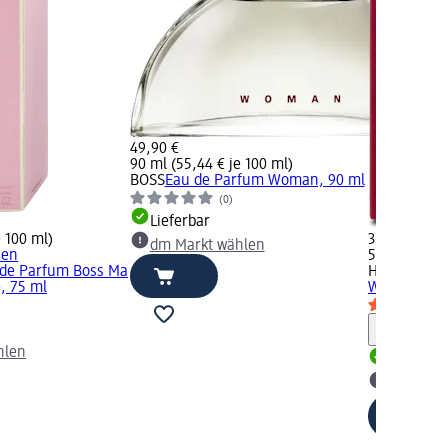
49,90 €
90 ml (55,44 € je 100 ml)
BOSS
Eau de Parfum Woman, 90 ml
(0)
Lieferbar
e 100 ml)
32,90 €
dm Markt wählen
ßen
50 ml (65,80
 de Parfum Boss Ma
HUGO BOSS
, 75 ml
Woman, 50
Hinweis
hlen
Lieferbar
dm Mark