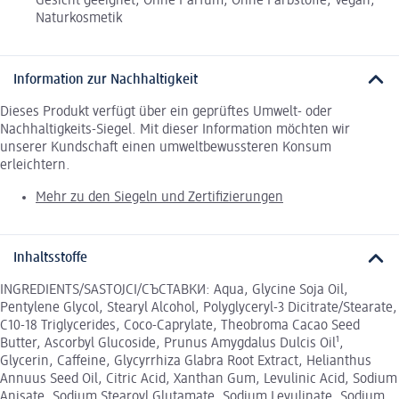
Gesicht geeignet, Ohne Parfüm, Ohne Farbstoffe, Vegan,
Naturkosmetik
Information zur Nachhaltigkeit
Dieses Produkt verfügt über ein geprüftes Umwelt- oder
Nachhaltigkeits-Siegel. Mit dieser Information möchten wir
unserer Kundschaft einen umweltbewussteren Konsum
erleichtern.
Mehr zu den Siegeln und Zertifizierungen
Inhaltsstoffe
INGREDIENTS/SASTOJCI/СЪСТАВКИ: Aqua, Glycine Soja Oil,
Pentylene Glycol, Stearyl Alcohol, Polyglyceryl-3 Dicitrate/Stearate,
C10-18 Triglycerides, Coco-Caprylate, Theobroma Cacao Seed
Butter, Ascorbyl Glucoside, Prunus Amygdalus Dulcis Oil¹,
Glycerin, Caffeine, Glycyrrhiza Glabra Root Extract, Helianthus
Annuus Seed Oil, Citric Acid, Xanthan Gum, Levulinic Acid, Sodium
Anisate, Sodium Stearoyl Glutamate, Sodium Levulinate, Sodium