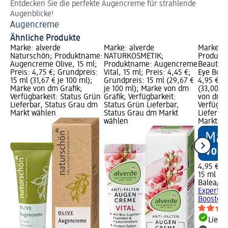
Entdecken Sie die perfekte Augencreme für strahlende
10 
Augenblicke!
Ko
Augencreme
Ähnliche Produkte
Marke: alverde
Marke: alverde
Marke: B
Naturschön; Produktname:
NATURKOSMETIK;
Produkt
Augencreme Olive, 15 ml;
Produktname: Augencreme
Beauty E
Preis: 4,75 €; Grundpreis:
Vital, 15 ml; Preis: 4,45 €;
Eye Boost
15 ml (31,67 € je 100 ml);
Grundpreis: 15 ml (29,67 €
4,95 €; 
Marke von dm Grafik;
je 100 ml); Marke von dm
(33,00 € 
Verfügbarkeit: Status Grün
Grafik; Verfügbarkeit:
von dm G
Lieferbar, Status Grau dm
Status Grün Lieferbar,
Verfügba
Markt wählen
Status Grau dm Markt
Lieferba
wählen
Markt w
4,95 €
15 ml (33
Balea
Au
Expert V
Booster,
Liefe