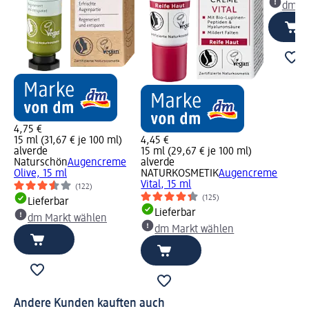
dm Ma
4,75 €
15 ml (31,67 € je 100 ml)
4,45 €
alverde
15 ml (29,67 € je 100 ml)
Naturschön
Augencreme
alverde
Olive, 15 ml
NATURKOSMETIK
Augencreme
Vital, 15 ml
(122)
(125)
Lieferbar
Lieferbar
dm Markt wählen
dm Markt wählen
Andere Kunden kauften auch