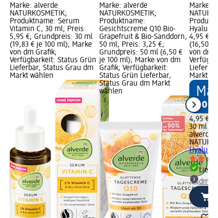
Marke: alverde
Marke: alverde
Marke: a
NATURKOSMETIK;
NATURKOSMETIK;
NATURKO
Produktname: Serum
Produktname:
Produkt
Vitamin C, 30 ml; Preis:
Gesichtscreme Q10 Bio-
Hyaluron
5,95 €; Grundpreis: 30 ml
Grapefruit & Bio-Sanddorn,
4,95 €; 
(19,83 € je 100 ml); Marke
50 ml; Preis: 3,25 €;
(16,50 € 
von dm Grafik;
Grundpreis: 50 ml (6,50 €
von dm G
Verfügbarkeit: Status Grün
je 100 ml); Marke von dm
Verfügba
Lieferbar, Status Grau dm
Grafik; Verfügbarkeit:
Lieferba
Markt wählen
Status Grün Lieferbar,
Markt w
Status Grau dm Markt
wählen
4,95 €
30 ml (16
alverde
NATURK
Hyaluron
Liefe
dm Ma