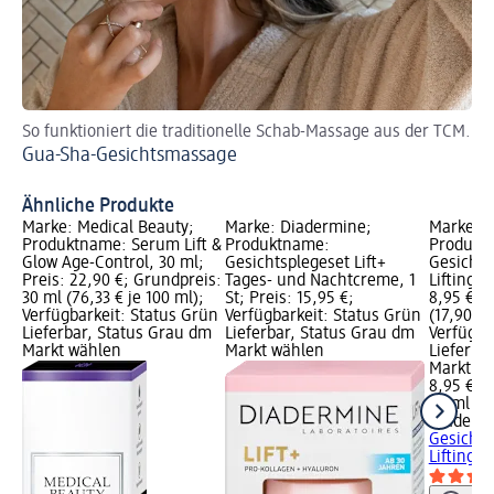
So funktioniert die traditionelle Schab-Massage aus der TCM.
Da
Gua-Sha-Gesichtsmassage
Pic
Ha
Ähnliche Produkte
Marke: Medical Beauty;
Marke: Diadermine;
Marke: D
Produktname: Serum Lift &
Produktname:
Produktn
Glow Age-Control, 30 ml;
Gesichtsplegeset Lift+
Gesichts
Preis: 22,90 €; Grundpreis:
Tages- und Nachtcreme, 1
Lifting L
30 ml (76,33 € je 100 ml);
St; Preis: 15,95 €;
8,95 €; 
Verfügbarkeit: Status Grün
Verfügbarkeit: Status Grün
(17,90 € 
Lieferbar, Status Grau dm
Lieferbar, Status Grau dm
Verfügba
Markt wählen
Markt wählen
Lieferba
Markt w
8,95 €
50 ml (17
Diaderm
Gesichts
Lifting L