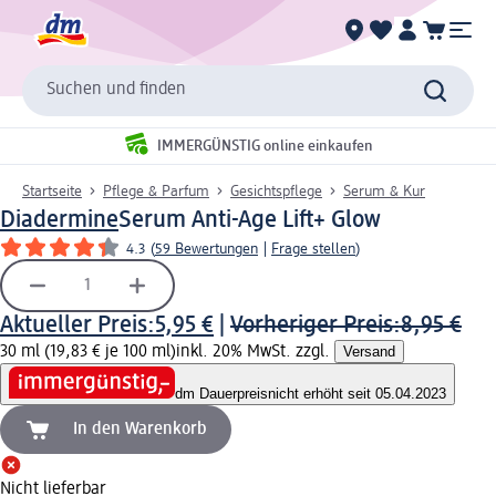
Suchen und finden
IMMERGÜNSTIG online einkaufen
Startseite
Pflege & Parfum
Gesichtspflege
Serum & Kur
Diadermine
Serum Anti-Age Lift+ Glow
4.3
(
59 Bewertungen
|
Frage stellen
)
Aktueller Preis:
5,95 €
|
Vorheriger Preis:
8,95 €
30 ml (19,83 € je 100 ml)
inkl. 20% MwSt. zzgl.
Versand
dm Dauerpreis
nicht erhöht seit 05.04.2023
In den Warenkorb
Nicht lieferbar