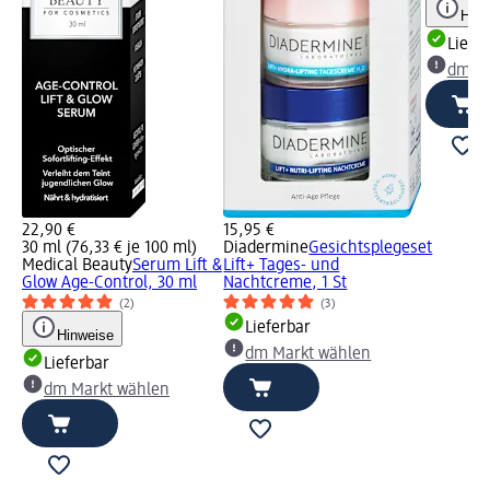
Hinw
Liefe
dm Ma
22,90 €
15,95 €
30 ml (76,33 € je 100 ml)
Diadermine
Gesichtsplegeset
Medical Beauty
Serum Lift &
Lift+ Tages- und
Glow Age-Control, 30 ml
Nachtcreme, 1 St
(2)
(3)
Lieferbar
Hinweise
dm Markt wählen
Lieferbar
dm Markt wählen