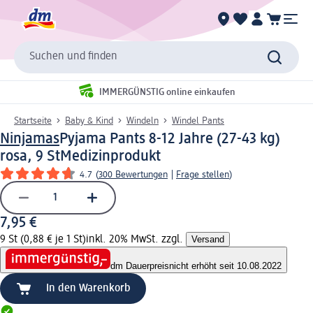
Suchen und finden
IMMERGÜNSTIG online einkaufen
Startseite
Baby & Kind
Windeln
Windel Pants
Ninjamas
Pyjama Pants 8-12 Jahre (27-43 kg)
rosa, 9 St
Medizinprodukt
4.7
(
300 Bewertungen
|
Frage stellen
)
7,95 €
9 St (0,88 € je 1 St)
inkl. 20% MwSt. zzgl.
Versand
dm Dauerpreis
nicht erhöht seit 10.08.2022
In den Warenkorb