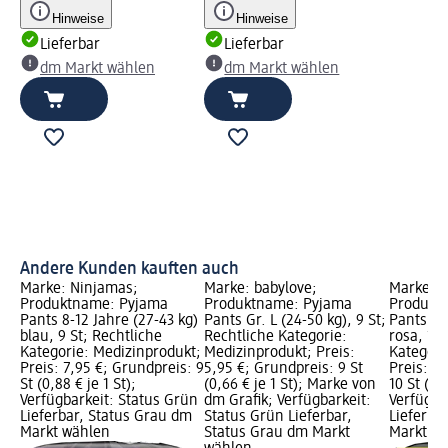
Hinweise
Hinweise
Lieferbar
Lieferbar
dm Markt wählen
dm Markt wählen
Andere Kunden kauften auch
Marke: Ninjamas;
Marke: babylove;
Marke: N
Produktname: Pyjama
Produktname: Pyjama
Produkt
Pants 8-12 Jahre (27-43 kg)
Pants Gr. L (24-50 kg), 9 St;
Pants 4-7
blau, 9 St; Rechtliche
Rechtliche Kategorie:
rosa, 10 
Kategorie: Medizinprodukt;
Medizinprodukt; Preis:
Kategori
Preis: 7,95 €; Grundpreis: 9
5,95 €; Grundpreis: 9 St
Preis: 7
St (0,88 € je 1 St);
(0,66 € je 1 St); Marke von
10 St (0,8
Verfügbarkeit: Status Grün
dm Grafik; Verfügbarkeit:
Verfügba
Lieferbar, Status Grau dm
Status Grün Lieferbar,
Lieferba
Markt wählen
Status Grau dm Markt
Markt w