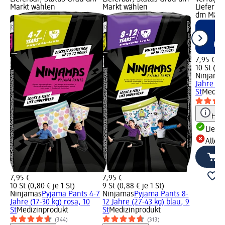
Markt wählen
Markt wählen
Lieferbar
dm Märk
7,95 €
10 St (0,8
Ninjama
Jahre (17
St
Medizi
Hinw
Liefe
Alle 
7,95 €
7,95 €
10 St (0,80 € je 1 St)
9 St (0,88 € je 1 St)
Ninjamas
Pyjama Pants 4-7
Ninjamas
Pyjama Pants 8-
Jahre (17-30 kg) rosa, 10
12 Jahre (27-43 kg) blau, 9
St
Medizinprodukt
St
Medizinprodukt
(344)
(313)