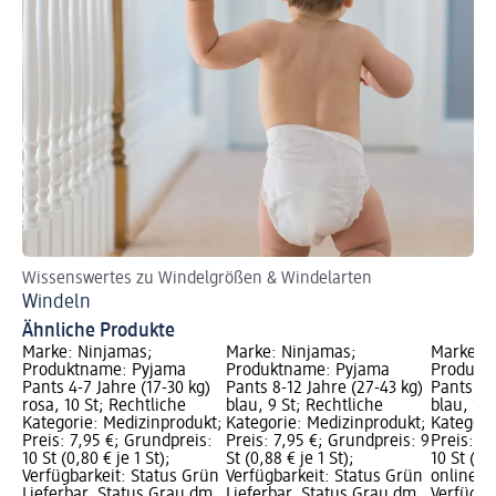
Wissenswertes zu Windelgrößen & Windelarten
Windeln
Ähnliche Produkte
Marke: Ninjamas;
Marke: Ninjamas;
Marke: N
Produktname: Pyjama
Produktname: Pyjama
Produkt
Pants 4-7 Jahre (17-30 kg)
Pants 8-12 Jahre (27-43 kg)
Pants 4-7
rosa, 10 St; Rechtliche
blau, 9 St; Rechtliche
blau, 10 
Kategorie: Medizinprodukt;
Kategorie: Medizinprodukt;
Kategori
Preis: 7,95 €; Grundpreis:
Preis: 7,95 €; Grundpreis: 9
Preis: 7
10 St (0,80 € je 1 St);
St (0,88 € je 1 St);
10 St (0,
Verfügbarkeit: Status Grün
Verfügbarkeit: Status Grün
online er
Lieferbar, Status Grau dm
Lieferbar, Status Grau dm
Verfügba