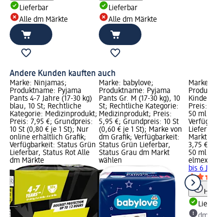
Lieferbar
Lieferbar
Alle dm Märkte
Alle dm Märkte
Andere Kunden kauften auch
Marke: Ninjamas;
Marke: babylove;
Marke: e
Produktname: Pyjama
Produktname: Pyjama
Produkt
Pants 4-7 Jahre (17-30 kg)
Pants Gr. M (17-30 kg), 10
Kinder 2 
blau, 10 St; Rechtliche
St; Rechtliche Kategorie:
Preis: 3
Kategorie: Medizinprodukt;
Medizinprodukt; Preis:
50 ml (7,
Preis: 7,95 €; Grundpreis:
5,95 €; Grundpreis: 10 St
Verfügba
10 St (0,80 € je 1 St); Nur
(0,60 € je 1 St); Marke von
Lieferba
online erhältlich Grafik;
dm Grafik; Verfügbarkeit:
Markt w
Verfügbarkeit: Status Grün
Status Grün Lieferbar,
3,75 €
Lieferbar, Status Rot Alle
Status Grau dm Markt
50 ml (7,
dm Märkte
wählen
elmex
Za
bis 6 Jah
Hinw
Liefe
dm Ma