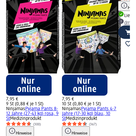
Hinw
Liefe
dm Ma
7,95 €
7,95 €
9 St (0,88 € je 1 St)
10 St (0,80 € je 1 St)
Ninjamas
Pyjama Pants 8-
Ninjamas
Pyjama Pants 4-7
12 Jahre (27-43 kg) rosa, 9
Jahre (17-30 kg) blau, 10
St
Medizinprodukt
St
Medizinprodukt
(300)
(367)
Hinweise
Hinweise