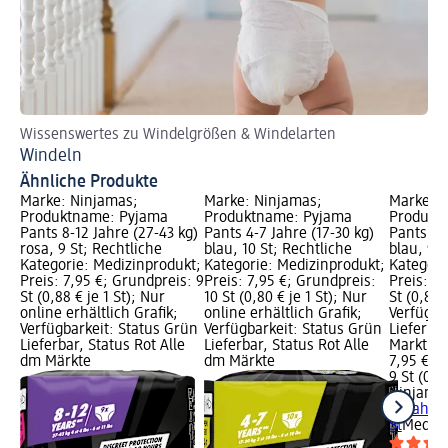
Wissenswertes zu Windelgrößen & Windelarten
Windeln
Ähnliche Produkte
Marke: Ninjamas;
Marke: Ninjamas;
Marke: N
Produktname: Pyjama
Produktname: Pyjama
Produkt
Pants 8-12 Jahre (27-43 kg)
Pants 4-7 Jahre (17-30 kg)
Pants 8-
rosa, 9 St; Rechtliche
blau, 10 St; Rechtliche
blau, 9 S
Kategorie: Medizinprodukt;
Kategorie: Medizinprodukt;
Kategori
Preis: 7,95 €; Grundpreis: 9
Preis: 7,95 €; Grundpreis:
Preis: 7,
St (0,88 € je 1 St); Nur
10 St (0,80 € je 1 St); Nur
St (0,88 €
online erhältlich Grafik;
online erhältlich Grafik;
Verfügba
Verfügbarkeit: Status Grün
Verfügbarkeit: Status Grün
Lieferba
Lieferbar, Status Rot Alle
Lieferbar, Status Rot Alle
Markt w
dm Märkte
dm Märkte
7,95 €
9 St (0,88
Ninjama
12 Jahre 
St
Medizi