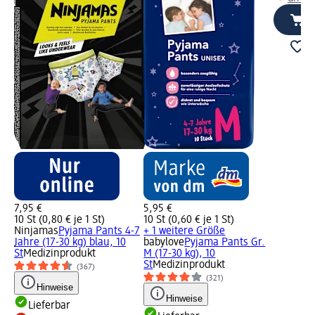
7,95 €
5,95 €
10 St (0,80 € je 1 St)
10 St (0,60 € je 1 St)
Ninjamas
Pyjama Pants 4-7
+ 1 weitere Größe
Jahre (17-30 kg) blau, 10
babylove
Pyjama Pants Gr.
St
Medizinprodukt
M (17-30 kg), 10
St
Medizinprodukt
(367)
(321)
Hinweise
Hinweise
Lieferbar