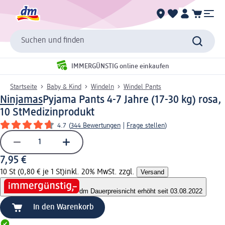
Suchen und finden
IMMERGÜNSTIG online einkaufen
Startseite
Baby & Kind
Windeln
Windel Pants
Ninjamas
Pyjama Pants 4-7 Jahre (17-30 kg) rosa,
10 St
Medizinprodukt
4.7
(
344 Bewertungen
|
Frage stellen
)
7,95 €
10 St (0,80 € je 1 St)
inkl. 20% MwSt. zzgl.
Versand
dm Dauerpreis
nicht erhöht seit 03.08.2022
In den Warenkorb