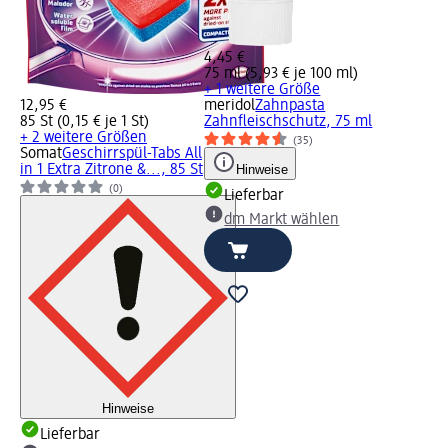
4,45 €
75 ml (5,93 € je 100 ml)
+ 1 weitere Größe
12,95 €
meridol
Zahnpasta
85 St (0,15 € je 1 St)
Zahnfleischschutz, 75 ml
+ 2 weitere Größen
(35)
Somat
Geschirrspül-Tabs All
in 1 Extra Zitrone &..., 85 St
Hinweise
(0)
Lieferbar
dm Markt wählen
Hinweise
Lieferbar