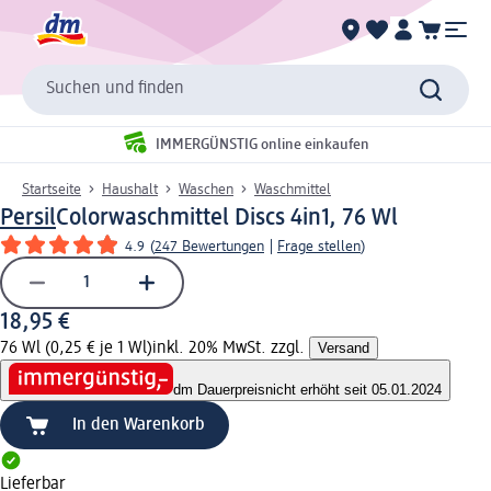
Suchen und finden
IMMERGÜNSTIG online einkaufen
Startseite
Haushalt
Waschen
Waschmittel
Persil
Colorwaschmittel Discs 4in1, 76 Wl
4.9
(
247 Bewertungen
|
Frage stellen
)
18,95 €
76 Wl (0,25 € je 1 Wl)
inkl. 20% MwSt. zzgl.
Versand
dm Dauerpreis
nicht erhöht seit 05.01.2024
In den Warenkorb
Lieferbar