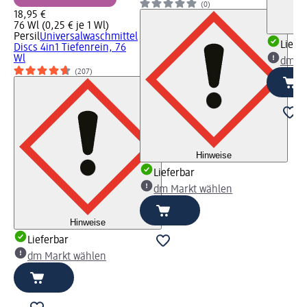
(0)
18,95 €
76 Wl (0,25 € je 1 Wl)
Persil
Universalwaschmittel
Liefe
Discs 4in1 Tiefenrein, 76
Wl
dm Ma
(207)
Hinweise
Lieferbar
dm Markt wählen
Hinweise
Lieferbar
dm Markt wählen