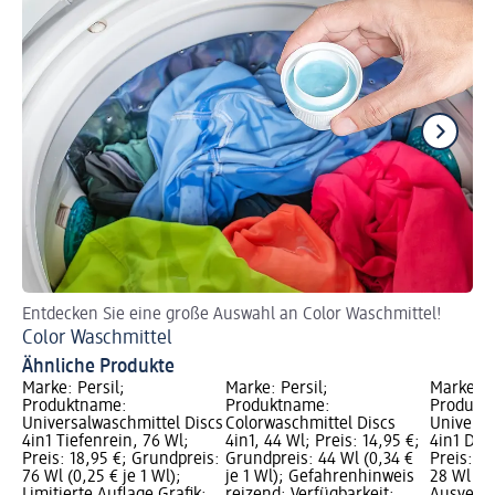
Entdecken Sie eine große Auswahl an Color Waschmittel!
Ef
Color Waschmittel
Wa
Ähnliche Produkte
Marke: Persil;
Marke: Persil;
Marke: P
Produktname:
Produktname:
Produkt
Universalwaschmittel Discs
Colorwaschmittel Discs
Universa
4in1 Tiefenrein, 76 Wl;
4in1, 44 Wl; Preis: 14,95 €;
4in1 Dee
Preis: 18,95 €; Grundpreis:
Grundpreis: 44 Wl (0,34 €
Preis: 9
76 Wl (0,25 € je 1 Wl);
je 1 Wl); Gefahrenhinweis
28 Wl (0,