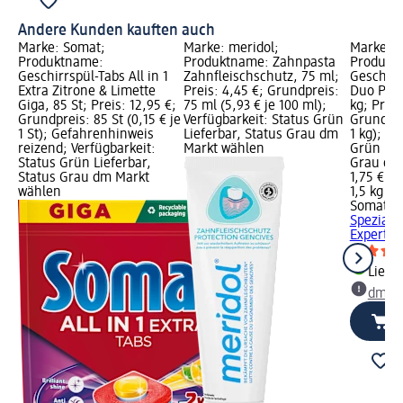
Andere Kunden kauften auch
Marke: Somat;
Marke: meridol;
Marke: 
Produktname:
Produktname: Zahnpasta
Produkt
Geschirrspül-Tabs All in 1
Zahnfleischschutz, 75 ml;
Geschirr
Extra Zitrone & Limette
Preis: 4,45 €; Grundpreis:
Duo Powe
Giga, 85 St; Preis: 12,95 €;
75 ml (5,93 € je 100 ml);
kg; Preis
Grundpreis: 85 St (0,15 € je
Verfügbarkeit: Status Grün
Grundprei
1 St); Gefahrenhinweis
Lieferbar, Status Grau dm
1 kg); Ve
reizend; Verfügbarkeit:
Markt wählen
Grün Lie
Status Grün Lieferbar,
Grau dm
Status Grau dm Markt
1,75 €
wählen
1,5 kg (1,
Somat
Ge
Spezial 
Experten,
Liefe
dm Ma