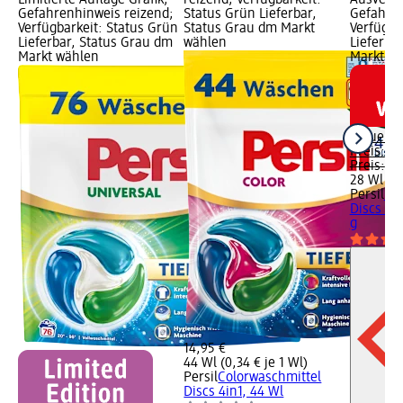
Limitierte Auflage Grafik;
reizend; Verfügbarkeit:
Ausverka
Gefahrenhinweis reizend;
Status Grün Lieferbar,
Gefahren
Verfügbarkeit: Status Grün
Status Grau dm Markt
Verfügba
Lieferbar, Status Grau dm
wählen
Lieferba
Markt wählen
Markt w
Aktuelle
Preis:
9,
Preis:
11,
28 Wl (0,
Persil
Un
Discs 4i
g
14,95 €
44 Wl (0,34 € je 1 Wl)
Persil
Colorwaschmittel
Discs 4in1, 44 Wl