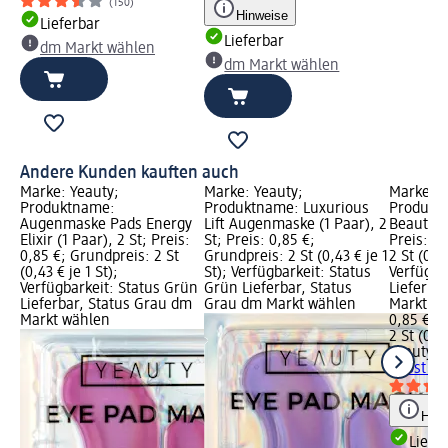
(150)
Hinweise
Lieferbar
Lieferbar
dm Markt wählen
dm Markt wählen
Andere Kunden kauften auch
Marke: Yeauty;
Marke: Yeauty;
Marke: Y
Produktname:
Produktname: Luxurious
Produkt
Augenmaske Pads Energy
Lift Augenmaske (1 Paar), 2
Beauty Bo
Elixir (1 Paar), 2 St; Preis:
St; Preis: 0,85 €;
Preis: 0
0,85 €; Grundpreis: 2 St
Grundpreis: 2 St (0,43 € je 1
2 St (0,43
(0,43 € je 1 St);
St); Verfügbarkeit: Status
Verfügba
Verfügbarkeit: Status Grün
Grün Lieferbar, Status
Lieferba
Lieferbar, Status Grau dm
Grau dm Markt wählen
Markt w
Markt wählen
0,85 €
2 St (0,43
Yeauty
A
Boost (1 
Hinw
Liefe