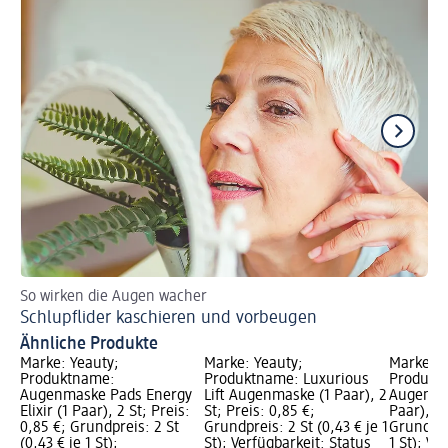
So wirken die Augen wacher
Sc
Schlupflider kaschieren und vorbeugen
Sk
Ähnliche Produkte
Marke: Yeauty;
Marke: Yeauty;
Marke: o
Produktname:
Produktname: Luxurious
Produkt
Augenmaske Pads Energy
Lift Augenmaske (1 Paar), 2
Augenmas
Elixir (1 Paar), 2 St; Preis:
St; Preis: 0,85 €;
Paar), 2 
0,85 €; Grundpreis: 2 St
Grundpreis: 2 St (0,43 € je 1
Grundprei
(0,43 € je 1 St);
St); Verfügbarkeit: Status
1 St); Ve