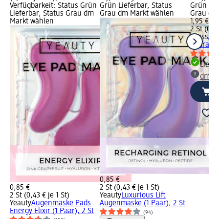
Verfügbarkeit: Status Grün
Grün Lieferbar, Status
Grün Lie
Lieferbar, Status Grau dm
Grau dm Markt wählen
Grau dm
Markt wählen
1,95 €
2 St (0,98
oyess
Au
Hydrating
Liefe
dm Ma
0,85 €
0,85 €
2 St (0,43 € je 1 St)
2 St (0,43 € je 1 St)
Yeauty
Luxurious Lift
Yeauty
Augenmaske Pads
Augenmaske (1 Paar), 2 St
Energy Elixir (1 Paar), 2 St
(94)