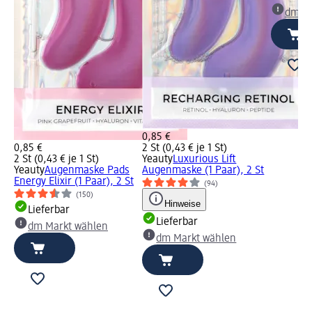
dm Ma
0,85 €
0,85 €
2 St (0,43 € je 1 St)
2 St (0,43 € je 1 St)
Yeauty
Luxurious Lift
Yeauty
Augenmaske Pads
Augenmaske (1 Paar), 2 St
Energy Elixir (1 Paar), 2 St
(94)
(150)
Hinweise
Lieferbar
Lieferbar
dm Markt wählen
dm Markt wählen