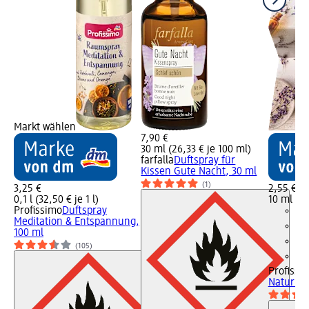
Markt wählen
7,90 €
30 ml (26,33 € je 100 ml)
farfalla
Duftspray für
Kissen Gute Nacht, 30 ml
(1)
3,25 €
2,55 €
0,1 l (32,50 € je 1 l)
10 ml (25
Profissimo
Duftspray
Meditation & Entspannung,
100 ml
(105)
Profissi
Naturrei