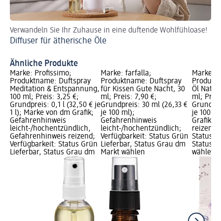
Verwandeln Sie Ihr Zuhause in eine duftende Wohlfühloase!
Du
Diffuser für ätherische Öle
Ra
Ähnliche Produkte
Marke: Profissimo;
Marke: farfalla;
Marke: P
Produktname: Duftspray
Produktname: Duftspray
Produkt
Meditation & Entspannung,
für Kissen Gute Nacht, 30
Öl Natur
100 ml; Preis: 3,25 €;
ml; Preis: 7,90 €;
ml; Preis
Grundpreis: 0,1 l (32,50 € je
Grundpreis: 30 ml (26,33 €
Grundpre
1 l); Marke von dm Grafik;
je 100 ml);
je 100 m
Gefahrenhinweis
Gefahrenhinweis
Grafik; 
leicht-/hochentzündlich,
leicht-/hochentzündlich;
reizend;
Gefahrenhinweis reizend;
Verfügbarkeit: Status Grün
Status G
Verfügbarkeit: Status Grün
Lieferbar, Status Grau dm
Status G
Lieferbar, Status Grau dm
Markt wählen
wählen