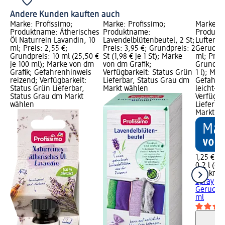
Andere Kunden kauften auch
Marke: Profissimo;
Marke: Profissimo;
Marke: 
Produktname: Ätherisches
Produktname:
Produkt
ng,
Öl Naturrein Lavandin, 10
Lavendelblütenbeutel, 2 St;
Lufterfr
ml; Preis: 2,55 €;
Preis: 3,95 €; Grundpreis: 2
Geruchsn
€ je
Grundpreis: 10 ml (25,50 €
St (1,98 € je 1 St); Marke
ml; Preis
;
je 100 ml); Marke von dm
von dm Grafik;
Grundprei
Grafik; Gefahrenhinweis
Verfügbarkeit: Status Grün
1 l); Mar
reizend; Verfügbarkeit:
Lieferbar, Status Grau dm
Gefahre
d;
Status Grün Lieferbar,
Markt wählen
leicht-/
rün
Status Grau dm Markt
Verfügba
dm
wählen
Lieferba
Markt w
1,25 €
0,2 l (6,2
Denkmit
Spray
Geruchsn
ml