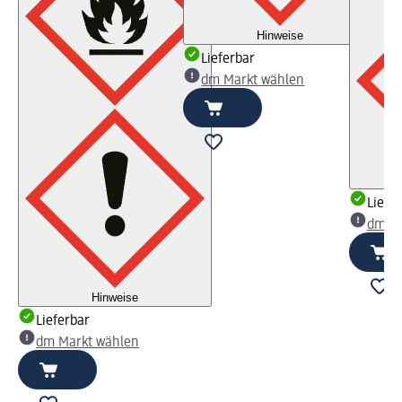
Hinweise
Lieferbar
dm Markt wählen
Liefe
dm Ma
Hinweise
Lieferbar
dm Markt wählen