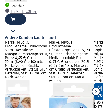
Lieferbar
dm Markt wählen
Andere Kunden kauften auch
Marke: Mivolis;
Marke: Mivolis;
Marke: M
Produktname: Wundspray,
Produktname:
Produkt
50 ml; Rechtliche
Pflasterstrips Sensitiv, 20
Kopfschm
Kategorie: Medizinprodukt;
St; Rechtliche Kategorie:
ml; Rech
Preis: 4,45 €; Grundpreis:
Medizinprodukt; Preis:
Medizinp
50 ml (8,90 € je 100 ml);
0,95 €; Grundpreis: 20 St
2,95 €; 
Marke von dm Grafik;
(0,05 € je 1 St); Marke von
(19,67 € 
Verfügbarkeit: Status Grün
dm Grafik; Verfügbarkeit:
von dm G
Lieferbar, Status Grau dm
Status Grün Lieferbar,
Verfügba
Markt wählen
Status Grau dm Markt
Lieferba
wählen
Markt w
2,95 €
15 ml (19