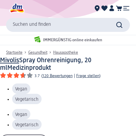
Suchen und finden
IMMERGÜNSTIG online einkaufen
Startseite
Gesundheit
Hausapotheke
Mivolis
Spray Ohrenreinigung, 20
ml
Medizinprodukt
3.7
(
120 Bewertungen
|
Frage stellen
)
Vegan
Vegetarisch
Vegan
Vegetarisch