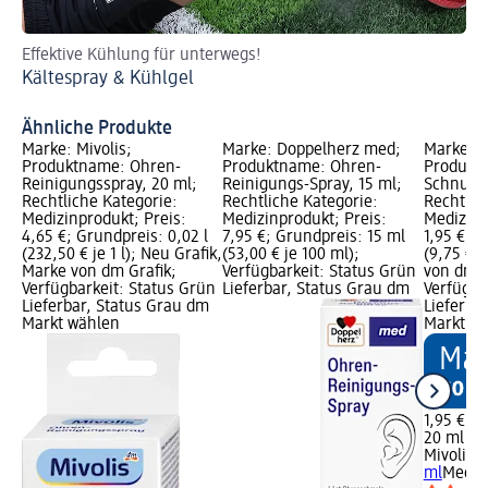
Effektive Kühlung für unterwegs!
Ti
Kältespray & Kühlgel
Po
Ähnliche Produkte
Marke: Mivolis;
Marke: Doppelherz med;
Marke: M
Produktname: Ohren-
Produktname: Ohren-
Produkt
Reinigungsspray, 20 ml;
Reinigungs-Spray, 15 ml;
Schnupfe
Rechtliche Kategorie:
Rechtliche Kategorie:
Rechtlic
Medizinprodukt; Preis:
Medizinprodukt; Preis:
Medizinp
4,65 €; Grundpreis: 0,02 l
7,95 €; Grundpreis: 15 ml
1,95 €; 
(232,50 € je 1 l); Neu Grafik,
(53,00 € je 100 ml);
(9,75 € j
Marke von dm Grafik;
Verfügbarkeit: Status Grün
von dm G
Verfügbarkeit: Status Grün
Lieferbar, Status Grau dm
Verfügba
Lieferbar, Status Grau dm
Lieferba
Markt wählen
Markt w
1,95 €
20 ml (9,
Mivolis
S
ml
Mediz