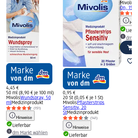
Mivolis
K
On, 15 m
Hinw
Liefe
dm Ma
4,45 €
50 ml (8,90 € je 100 ml)
0,95 €
Mivolis
Wundspray, 50
20 St (0,05 € je 1 St)
ml
Medizinprodukt
Mivolis
Pflasterstrips
Sensitiv, 20
(151)
St
Medizinprodukt
Hinweise
(141)
Lieferbar
Hinweise
dm Markt wählen
Lieferbar