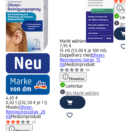
Hinw
Liefe
dm Ma
Markt wählen
7,95 €
15 ml (53,00 € je 100 ml)
Doppelherz med
Ohren-
Reinigungs-Spray, 15
ml
Medizinprodukt
(0)
Hinweise
Lieferbar
dm Markt wählen
4,65 €
0,02 l (232,50 € je 1 l)
Mivolis
Ohren-
Reinigungsspray, 20
ml
Medizinprodukt
(2)
Hinweise