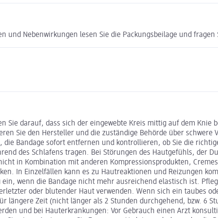
ken und Nebenwirkungen lesen Sie die Packungsbeilage und fragen Si
 Sie darauf, dass sich der eingewebte Kreis mittig auf dem Knie 
ren Sie den Hersteller und die zuständige Behörde über schwere Vor
 die Bandage sofort entfernen und kontrollieren, ob Sie die richtig
ährend des Schlafens tragen. Bei Störungen des Hautgefühls, de
nicht in Kombination mit anderen Kompressionsprodukten, Cremes, 
rken. In Einzelfällen kann es zu Hautreaktionen und Reizungen ko
g ein, wenn die Bandage nicht mehr ausreichend elastisch ist. Pf
erletzter oder blutender Haut verwenden. Wenn sich ein taubes ode
 für längere Zeit (nicht länger als 2 Stunden durchgehend, bzw. 6 
en und bei Hauterkrankungen: Vor Gebrauch einen Arzt konsultie