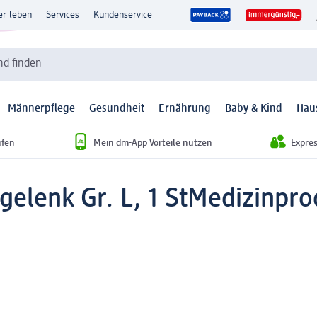
er leben
Services
Kundenservice
d finden
Männerpflege
Gesundheit
Ernährung
Baby & Kind
Hau
ufen
Mein dm-App Vorteile nutzen
Expre
elenk Gr. L, 1 St
Medizinpro