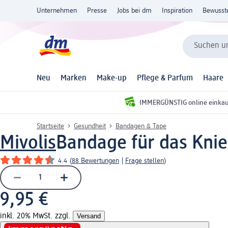
Unternehmen
Presse
Jobs bei dm
Inspiration
Bewusst
Suchen un
Neu
Marken
Make-up
Pflege & Parfum
Haare
IMMERGÜNSTIG online einka
Startseite
Gesundheit
Bandagen & Tape
Mivolis
Bandage für das Knieg
4.4
(
88 Bewertungen
|
Frage stellen
)
9,95 €
inkl. 20% MwSt. zzgl.
Versand