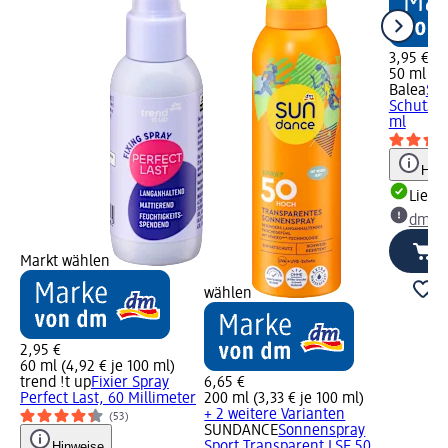
3,95 €
50 ml (7,
Balea
So
Schutz &
ml
Hinw
Liefe
dm Ma
Markt wählen
wählen
2,95 €
60 ml (4,92 € je 100 ml)
trend !t up
Fixier Spray
6,65 €
Perfect Last, 60 Millimeter
200 ml (3,33 € je 100 ml)
+ 2 weitere Varianten
(53)
SUNDANCE
Sonnenspray
Hinweise
Sport Transparent LSF 50,