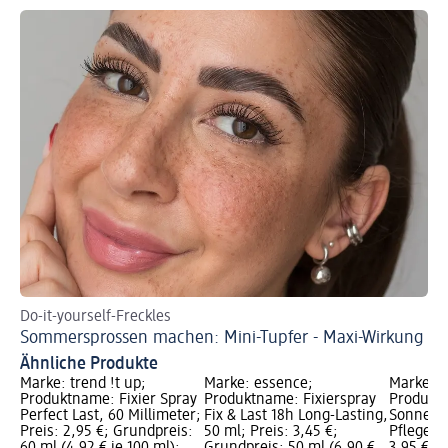
Do-it-yourself-Freckles
Sommersprossen machen: Mini-Tupfer - Maxi-Wirkung
Ähnliche Produkte
Marke: trend !t up;
Marke: essence;
Marke: B
Produktname: Fixier Spray
Produktname: Fixierspray
Produkt
Perfect Last, 60 Millimeter;
Fix & Last 18h Long-Lasting,
Sonnens
Preis: 2,95 €; Grundpreis:
50 ml; Preis: 3,45 €;
Pflege LS
60 ml (4,92 € je 100 ml);
Grundpreis: 50 ml (6,90 €
3,95 €; 