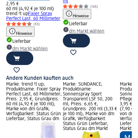
ml
2,95 €
(165)
60 ml (4,92 € je 100 ml)
trend !t up
Fixier Spray
Hinweise
Perfect Last, 60 Millimeter
Lieferbar
(53)
dm Markt wählen
Hinweise
Lieferbar
dm Markt wählen
Andere Kunden kauften auch
Marke: trend !t up;
Marke: SUNDANCE;
Marke: B
Produktname: Fixier Spray
Produktname:
Produkt
Perfect Last, 60 Millimeter;
Sonnenspray Sport
Sonnens
Preis: 2,95 €; Grundpreis:
Transparent LSF 50, 200
Pflege LS
60 ml (4,92 € je 100 ml);
ml; Preis: 6,65 €;
3,95 €; 
Marke von dm Grafik;
Grundpreis: 200 ml (3,33 €
(7,90 € j
Verfügbarkeit: Status Grün
je 100 ml); Marke von dm
von dm G
Lieferbar, Status Grau dm
Grafik; Verfügbarkeit:
Verfügba
Status Grün Lieferbar,
Lieferba
Status Grau dm Markt
Markt w