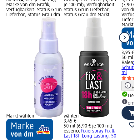
Marke von dm Grafik;
je 100 ml); Verfügbarkeit:
(7,90 € j
Verfügbarkeit: Status Grün
Status Grün Lieferbar,
von dm G
Lieferbar, Status Grau dm
Status Grau dm Markt
Verfügba
Lieferba
Markt w
3,95 €
50 ml (7,
Balea
So
Schutz &
ml
Hinw
Liefe
dm Ma
Markt wählen
wählen
3,45 €
50 ml (6,90 € je 100 ml)
essence
Fixierspray Fix &
Last 18h Long-Lasting, 50